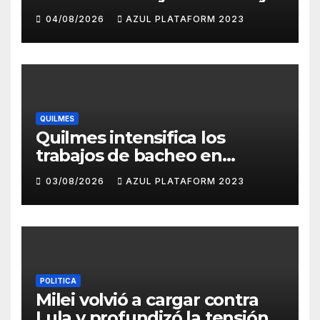
convocó a movilizarse el
04/08/2026
AZUL PLATAFORM 2023
jueves en contra del
Gobierno
QUILMES
Quilmes intensifica los
trabajos de bacheo en
distintos barrios
03/08/2026
AZUL PLATAFORM 2023
POLITICA
Milei volvió a cargar contra
Lula y profundizó la tensión