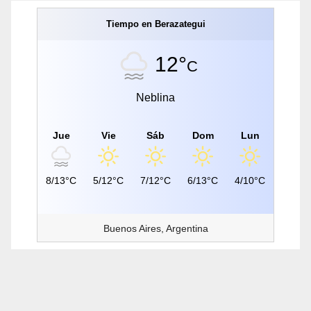
Tiempo en Berazategui
12°
C
Neblina
Jue
Vie
Sáb
Dom
Lun
8/13°C
5/12°C
7/12°C
6/13°C
4/10°C
Buenos Aires, Argentina