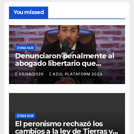
You missed
ZONA SUR
Denunciaron penalmente al
abogado libertario que
propuso tirar napalm sobre
05/08/2026
AZUL PLATAFORM 2023
el Gran Buenos Aires
ZONA SUR
El peronismo rechazó los
cambios a la ley de Tierras y