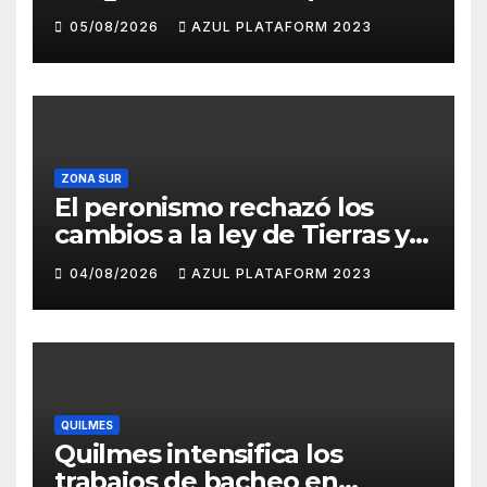
propuso tirar napalm sobre
05/08/2026
AZUL PLATAFORM 2023
el Gran Buenos Aires
ZONA SUR
El peronismo rechazó los
cambios a la ley de Tierras y
convocó a movilizarse el
04/08/2026
AZUL PLATAFORM 2023
jueves en contra del
Gobierno
QUILMES
Quilmes intensifica los
trabajos de bacheo en