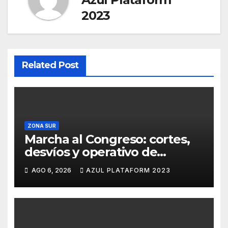
2023
Related Post
ZONA SUR
Marcha al Congreso: cortes,
desvíos y operativo de
seguridad por la protesta
AGO 6, 2026
AZUL PLATAFORM 2023
contra la reforma de la Ley de
Tierras