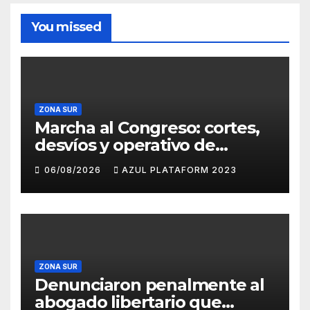
You missed
ZONA SUR
Marcha al Congreso: cortes,
desvíos y operativo de
seguridad por la protesta
06/08/2026
AZUL PLATAFORM 2023
contra la reforma de la Ley
de Tierras
ZONA SUR
Denunciaron penalmente al
abogado libertario que