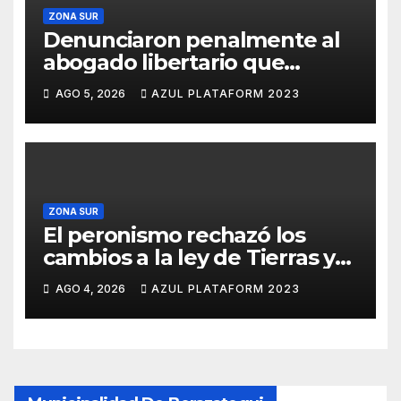
ZONA SUR
Denunciaron penalmente al
abogado libertario que
propuso tirar napalm sobre el
AGO 5, 2026
AZUL PLATAFORM 2023
Gran Buenos Aires
ZONA SUR
El peronismo rechazó los
cambios a la ley de Tierras y
convocó a movilizarse el
AGO 4, 2026
AZUL PLATAFORM 2023
jueves en contra del Gobierno