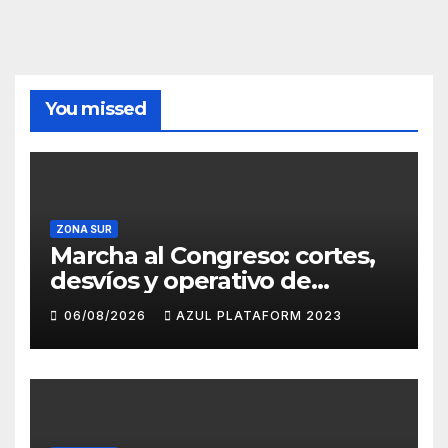
You missed
ZONA SUR
Marcha al Congreso: cortes,
desvíos y operativo de
seguridad por la protesta
06/08/2026
AZUL PLATAFORM 2023
contra la reforma de la Ley
de Tierras