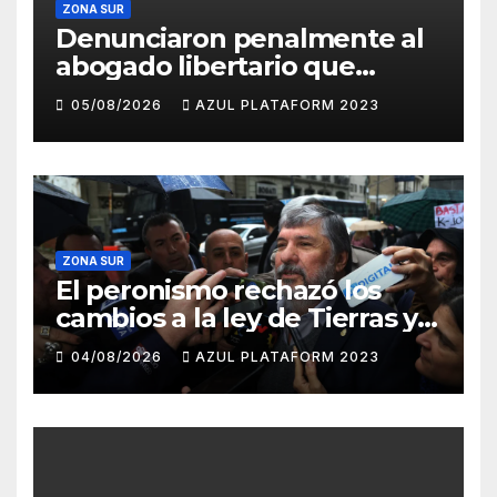
ZONA SUR
Denunciaron penalmente al
abogado libertario que
propuso tirar napalm sobre
05/08/2026
AZUL PLATAFORM 2023
el Gran Buenos Aires
ZONA SUR
El peronismo rechazó los
cambios a la ley de Tierras y
convocó a movilizarse el
04/08/2026
AZUL PLATAFORM 2023
jueves en contra del
Gobierno