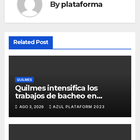
By
plataforma
Related Post
QUILMES
Quilmes intensifica los
trabajos de bacheo en
distintos barrios
AGO 3, 2026
AZUL PLATAFORM 2023