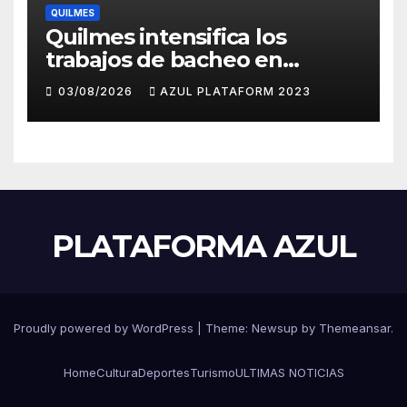
QUILMES
Quilmes intensifica los
trabajos de bacheo en
distintos barrios
03/08/2026
AZUL PLATAFORM 2023
PLATAFORMA AZUL
Proudly powered by WordPress
|
Theme: Newsup by
Themeansar
.
Home
Cultura
Deportes
Turismo
ULTIMAS NOTICIAS