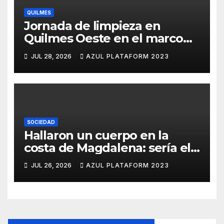
QUILMES
Jornada de limpieza en
Quilmes Oeste en el marco
del programa -Residuos
JUL 28, 2026
AZUL PLATAFORM 2023
+Comunidad
SOCIEDAD
Hallaron un cuerpo en la
costa de Magdalena: sería el
quinto pescador
JUL 26, 2026
AZUL PLATAFORM 2023
desaparecido en Hudson