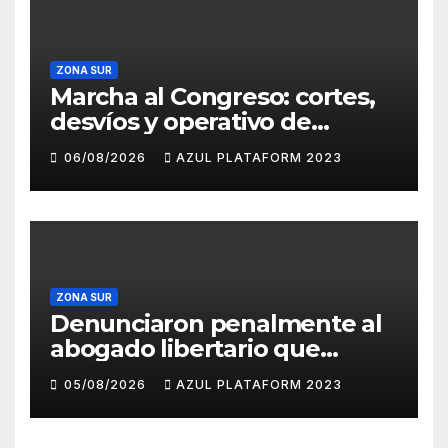
ZONA SUR
Marcha al Congreso: cortes,
desvíos y operativo de
seguridad por la protesta
06/08/2026
AZUL PLATAFORM 2023
contra la reforma de la Ley
de Tierras
ZONA SUR
Denunciaron penalmente al
abogado libertario que
propuso tirar napalm sobre
05/08/2026
AZUL PLATAFORM 2023
el Gran Buenos Aires