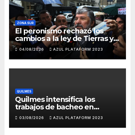
ZONA SUR
El peronismo rechazó los
cambios a la ley de Tierras y
convocó a movilizarse el
04/08/2026
AZUL PLATAFORM 2023
jueves en contra del
Gobierno
QUILMES
Quilmes intensifica los
trabajos de bacheo en
distintos barrios
03/08/2026
AZUL PLATAFORM 2023