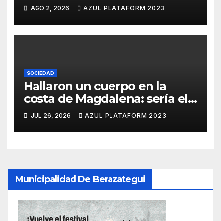
para lograr su reelección
AGO 2, 2026
AZUL PLATAFORM 2023
SOCIEDAD
Hallaron un cuerpo en la
costa de Magdalena: sería el
quinto pescador
JUL 26, 2026
AZUL PLATAFORM 2023
desaparecido en Hudson
Municipalidad De Berazategui