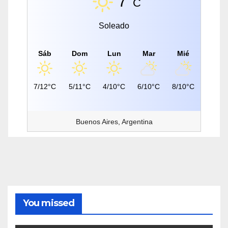
7°
C
Soleado
Sáb
Dom
Lun
Mar
Mié
7/12°C
5/11°C
4/10°C
6/10°C
8/10°C
Buenos Aires, Argentina
You missed