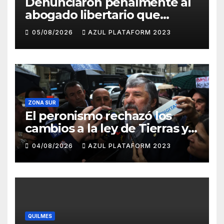
Denunciaron penalmente al
abogado libertario que
propuso tirar napalm sobre
05/08/2026
AZUL PLATAFORM 2023
el Gran Buenos Aires
ZONA SUR
El peronismo rechazó los
cambios a la ley de Tierras y
convocó a movilizarse el
04/08/2026
AZUL PLATAFORM 2023
jueves en contra del
Gobierno
QUILMES