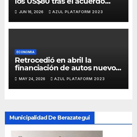
los US$80 tras el acuerdo
entre Estados Unidos e Irán
JUN 16, 2026
AZUL PLATAFORM 2023
ECONOMIA
Retrocedió en abril la
financiación de autos nuevos
e importados
MAY 24, 2026
AZUL PLATAFORM 2023
Municipalidad De Berazategui