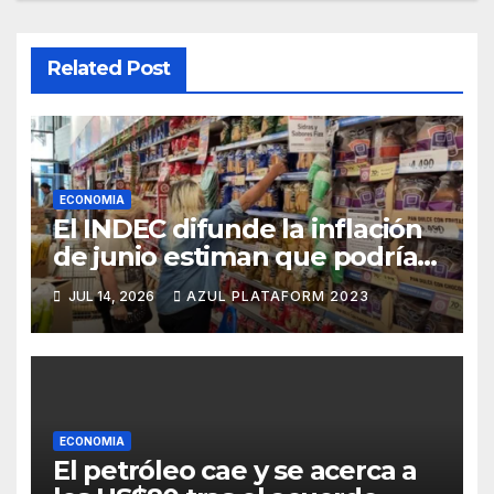
Related Post
ECONOMIA
El INDEC difunde la inflación
de junio estiman que podría
perforar el 2%
JUL 14, 2026
AZUL PLATAFORM 2023
ECONOMIA
El petróleo cae y se acerca a