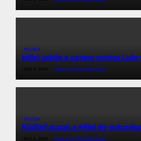
POLITICA
Milei volvió a cargar contra Lula
AGO 3, 2026
AZUL PLATAFORM 2023
POLITICA
Kicillof acusó a Milei de extorsio
AGO 2, 2026
AZUL PLATAFORM 2023