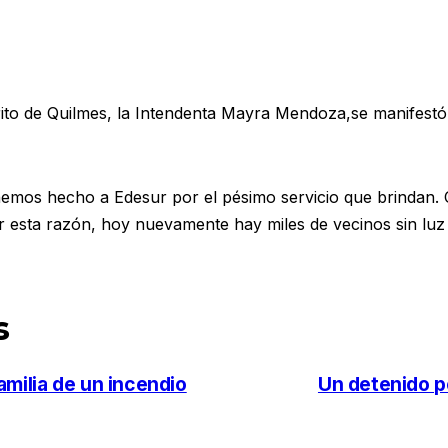
strito de Quilmes, la Intendenta Mayra Mendoza,se manifestó
hemos hecho a Edesur por el pésimo servicio que brindan. 
or esta razón, hoy nuevamente hay miles de vecinos sin luz
s
milia de un incendio
Un detenido p