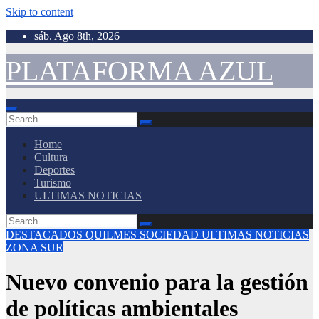
Skip to content
sáb. Ago 8th, 2026
PLATAFORMA AZUL
Home
Cultura
Deportes
Turismo
ULTIMAS NOTICIAS
DESTACADOS
QUILMES
SOCIEDAD
ULTIMAS NOTICIAS
ZONA SUR
Nuevo convenio para la gestión
de políticas ambientales