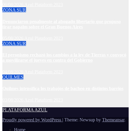
06/08/2026
Azul Plataform 2023
ZONA SUR
Denunciaron penalmente al abogado libertario que propuso
tirar napalm sobre el Gran Buenos Aires
05/08/2026
Azul Plataform 2023
ZONA SUR
El peronismo rechazó los cambios a la ley de Tierras y convocó
a movilizarse el jueves en contra del Gobierno
04/08/2026
Azul Plataform 2023
QUILMES
Quilmes intensifica los trabajos de bacheo en distintos barrios
03/08/2026
Azul Plataform 2023
PLATAFORMA AZUL
Proudly powered by WordPress
|
Theme: Newsup by
Themeansar
.
Home