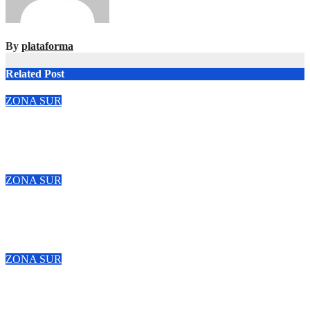
By
plataforma
Related Post
ZONA SUR
Marcha al Congreso: cortes, desvíos y operativo de seguridad
por la protesta contra la reforma de la Ley de Tierras
Ago 6, 2026
Azul Plataform 2023
ZONA SUR
Denunciaron penalmente al abogado libertario que propuso
tirar napalm sobre el Gran Buenos Aires
Ago 5, 2026
Azul Plataform 2023
ZONA SUR
El peronismo rechazó los cambios a la ley de Tierras y convocó
a movilizarse el jueves en contra del Gobierno