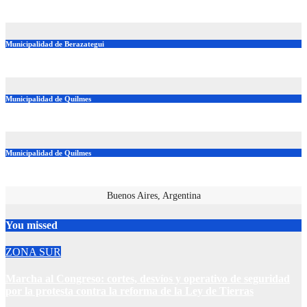
Ago 4, 2026
Azul Plataform 2023
Municipalidad de Berazategui
Municipalidad de Quilmes
Municipalidad de Quilmes
Buenos Aires, Argentina
You missed
ZONA SUR
Marcha al Congreso: cortes, desvíos y operativo de seguridad
por la protesta contra la reforma de la Ley de Tierras