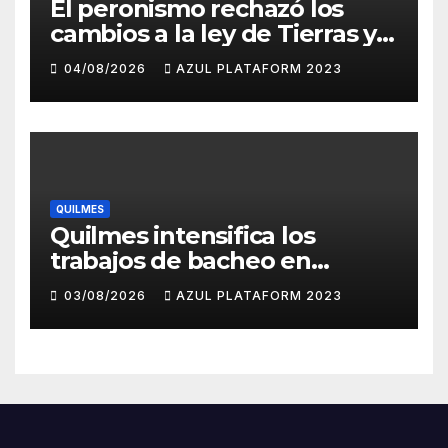
El peronismo rechazó los
cambios a la ley de Tierras y
convocó a movilizarse el
04/08/2026
AZUL PLATAFORM 2023
jueves en contra del
Gobierno
QUILMES
Quilmes intensifica los
trabajos de bacheo en
distintos barrios
03/08/2026
AZUL PLATAFORM 2023