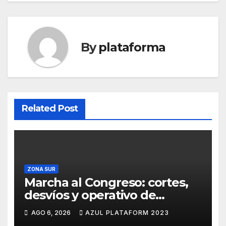
By
plataforma
Related Post
ZONA SUR
Marcha al Congreso: cortes,
desvíos y operativo de
seguridad por la protesta
AGO 6, 2026
AZUL PLATAFORM 2023
contra la reforma de la Ley de