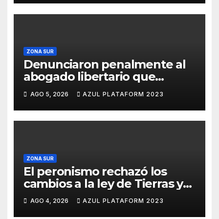
Tierras
ZONA SUR
Denunciaron penalmente al
abogado libertario que
propuso tirar napalm sobre el
AGO 5, 2026
AZUL PLATAFORM 2023
Gran Buenos Aires
ZONA SUR
El peronismo rechazó los
cambios a la ley de Tierras y
convocó a movilizarse el
AGO 4, 2026
AZUL PLATAFORM 2023
jueves en contra del Gobierno