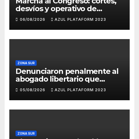
Marcha al Congreso: cortes,
desvíos y operativo de
seguridad por la protesta
06/08/2026
AZUL PLATAFORM 2023
contra la reforma de la Ley
de Tierras
ZONA SUR
Denunciaron penalmente al
abogado libertario que
propuso tirar napalm sobre
05/08/2026
AZUL PLATAFORM 2023
el Gran Buenos Aires
ZONA SUR