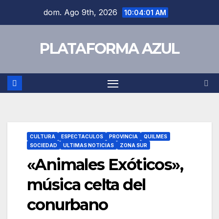
dom. Ago 9th, 2026
10:04:02 AM
PLATAFORMA AZUL
CULTURA
ESPECTACULOS
PROVINCIA
QUILMES
SOCIEDAD
ULTIMAS NOTICIAS
ZONA SUR
«Animales Exóticos»,
música celta del
conurbano