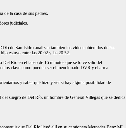
a de la casa de sus padres.
ores judiciales.
DI) de San Isidro analizan también los videos obtenidos de las
hijo estuvo entre las 20.02 y las 20.52.
 Del Río en el lapso de 16 minutos que se lo ve salir del
lementos clave como pueden ser el mencionado DVR y el arma
orientarnos y saber qué hizo y ver si hay alguna posibilidad de
ad del suegro de Del Río, un hombre de General Villegas que se dedica
udo reconstruir que Del Río llegó allí en su camioneta Mercedes Benz ML