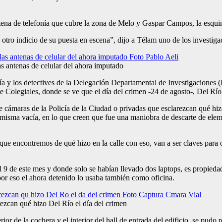
tena de telefonía que cubre la zona de Melo y Gaspar Campos, la esquin
otro indicio de su puesta en escena”, dijo a Télam uno de los investigad
as antenas de celular del ahora imputado
 y los detectives de la Delegación Departamental de Investigaciones (D
 Colegiales, donde se ve que el día del crimen -24 de agosto-, Del Río 
 cámaras de la Policía de la Ciudad o privadas que esclarezcan qué hizo
a misma vacía, en lo que creen que fue una maniobra de descarte de e
que encontremos de qué hizo en la calle con eso, van a ser claves para 
el 9 de este mes y donde solo se habían llevado dos laptops, es propied
por eso el ahora detenido lo usaba también como oficina.
ezcan qué hizo Del Río el día del crimen
erior de la cochera y el interior del hall de entrada del edificio, se p