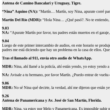
Antena de Camino Bancalari y Uruguay, Tigre.
“Nina” Aquino (NA):
“Martín… Martín, soy Nina, apurate corré para 
Martín Del Río (MDR):
“Hola Nina… ¿Qué pasó?. No te entiendo, m
9.03
NA:
“Apurate Martín por favor, tus padres están muertos en el garaje,
9.04
Luego de este primer intercambio de audios, en este horario se produ
padres me está diciendo que hay un problema en la casa de ellos. Que 
Tras el llamado al 911, envía otro audio de WhatsApp.
MDR:
Nina, ahí llamé a la policía, ahí están yendo, yo estoy yendo
NA:
Avisale a tu hermano, por favor Martín. ¿Puedo entrar de vuelta en
9.06
MDR:
No sé Nina qué decirte, la verdad, ahí me dijeron que están ye
9.26
Antena de Panamericana y Av. José de San Martín, Florida.
MDR:
Nina, ya estoy por Melo y Panamericana. Es imposible subir p