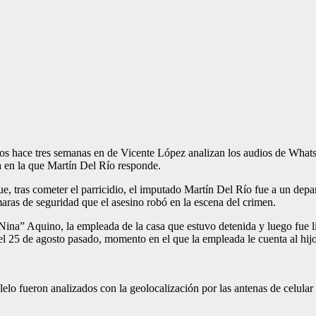
os hace tres semanas en de Vicente López analizan los audios de WhatsA
a en la que Martín Del Río responde.
que, tras cometer el parricidio, el imputado Martín Del Río fue a un dep
ras de seguridad que el asesino robó en la escena del crimen.
a” Aquino, la empleada de la casa que estuvo detenida y luego fue libe
6 del 25 de agosto pasado, momento en el que la empleada le cuenta al h
lelo fueron analizados con la geolocalización por las antenas de celular