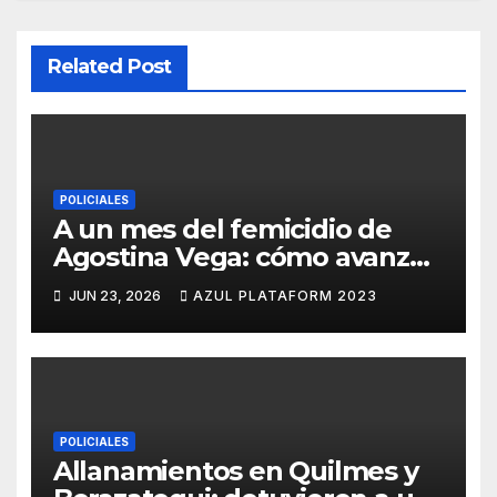
Related Post
POLICIALES
A un mes del femicidio de
Agostina Vega: cómo avanza
la causa contra Barrelier,
JUN 23, 2026
AZUL PLATAFORM 2023
Fassetta y Andreani
POLICIALES
Allanamientos en Quilmes y