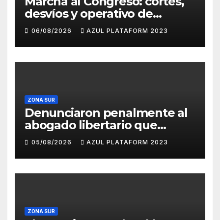
Marcha al Congreso: cortes,
desvíos y operativo de
seguridad por la protesta
06/08/2026
AZUL PLATAFORM 2023
contra la reforma de la Ley
de Tierras
ZONA SUR
Denunciaron penalmente al
abogado libertario que
propuso tirar napalm sobre
05/08/2026
AZUL PLATAFORM 2023
el Gran Buenos Aires
ZONA SUR