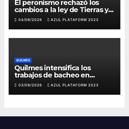
El peronismo rechazó los
cambios a la ley de Tierras y
convocó a movilizarse el
04/08/2026
AZUL PLATAFORM 2023
jueves en contra del
Gobierno
QUILMES
Quilmes intensifica los
trabajos de bacheo en
distintos barrios
03/08/2026
AZUL PLATAFORM 2023