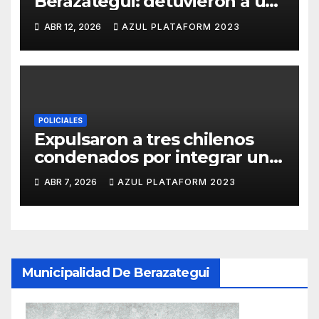
Berazategui: detuvieron a un
abogado acusado de estafas
ABR 12, 2026
AZUL PLATAFORM 2023
con datos biométricos
POLICIALES
Expulsaron a tres chilenos
condenados por integrar una
banda criminal armada
ABR 7, 2026
AZUL PLATAFORM 2023
Municipalidad De Berazategui