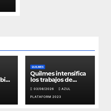
 del
QUILMES
Quilmes intensifica
bios
los trabajos de
as y
bacheo en distintos
03/08/2026
AZUL
barrios
ueves
PLATAFORM 2023