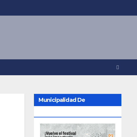
Municipalidad De
Berazategui