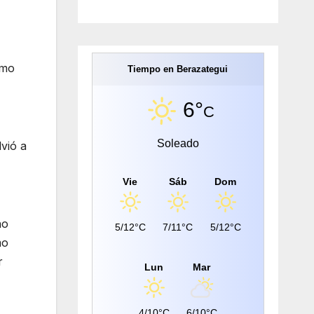
omo
Tiempo en Berazategui
6°
C
Soleado
vió a
Vie
Sáb
Dom
no
5/12°C
7/11°C
5/12°C
mo
r
Lun
Mar
4/10°C
6/10°C