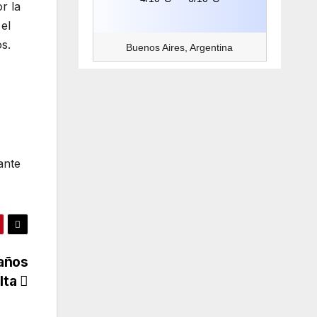
r la
el
os.
Buenos Aires, Argentina
ante
 años
alta