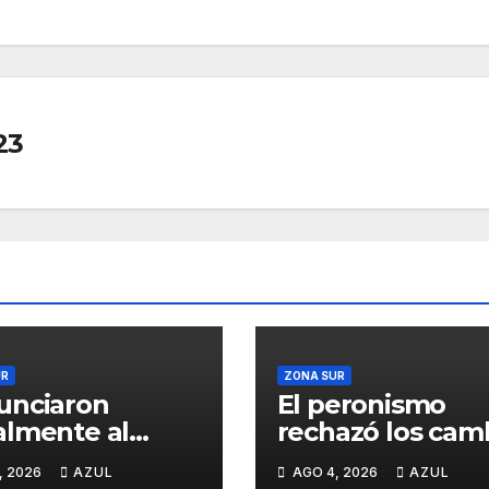
23
UR
ZONA SUR
unciaron
El peronismo
lmente al
rechazó los cam
ado libertario
a la ley de Tierra
, 2026
AZUL
AGO 4, 2026
AZUL
propuso tirar
convocó a