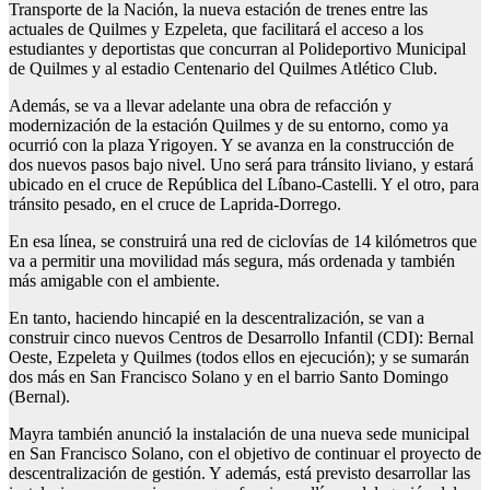
Transporte de la Nación, la nueva estación de trenes entre las
actuales de Quilmes y Ezpeleta, que facilitará el acceso a los
estudiantes y deportistas que concurran al Polideportivo Municipal
de Quilmes y al estadio Centenario del Quilmes Atlético Club.
Además, se va a llevar adelante una obra de refacción y
modernización de la estación Quilmes y de su entorno, como ya
ocurrió con la plaza Yrigoyen. Y se avanza en la construcción de
dos nuevos pasos bajo nivel. Uno será para tránsito liviano, y estará
ubicado en el cruce de República del Líbano-Castelli. Y el otro, para
tránsito pesado, en el cruce de Laprida-Dorrego.
En esa línea, se construirá una red de ciclovías de 14 kilómetros que
va a permitir una movilidad más segura, más ordenada y también
más amigable con el ambiente.
En tanto, haciendo hincapié en la descentralización, se van a
construir cinco nuevos Centros de Desarrollo Infantil (CDI): Bernal
Oeste, Ezpeleta y Quilmes (todos ellos en ejecución); y se sumarán
dos más en San Francisco Solano y en el barrio Santo Domingo
(Bernal).
Mayra también anunció la instalación de una nueva sede municipal
en San Francisco Solano, con el objetivo de continuar el proyecto de
descentralización de gestión. Y además, está previsto desarrollar las