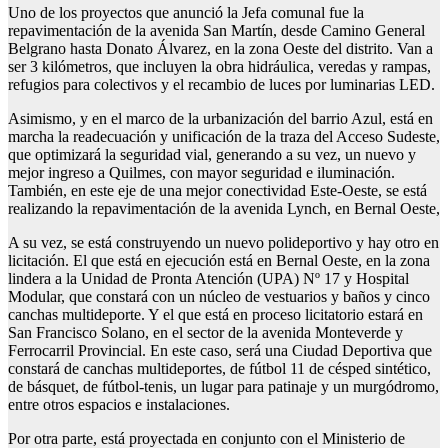
Uno de los proyectos que anunció la Jefa comunal fue la
repavimentación de la avenida San Martín, desde Camino General
Belgrano hasta Donato Álvarez, en la zona Oeste del distrito. Van a
ser 3 kilómetros, que incluyen la obra hidráulica, veredas y rampas,
refugios para colectivos y el recambio de luces por luminarias LED.
Asimismo, y en el marco de la urbanización del barrio Azul, está en
marcha la readecuación y unificación de la traza del Acceso Sudeste,
que optimizará la seguridad vial, generando a su vez, un nuevo y
mejor ingreso a Quilmes, con mayor seguridad e iluminación.
También, en este eje de una mejor conectividad Este-Oeste, se está
realizando la repavimentación de la avenida Lynch, en Bernal Oeste,
A su vez, se está construyendo un nuevo polideportivo y hay otro en
licitación. El que está en ejecución está en Bernal Oeste, en la zona
lindera a la Unidad de Pronta Atención (UPA) Nº 17 y Hospital
Modular, que constará con un núcleo de vestuarios y baños y cinco
canchas multideporte. Y el que está en proceso licitatorio estará en
San Francisco Solano, en el sector de la avenida Monteverde y
Ferrocarril Provincial. En este caso, será una Ciudad Deportiva que
constará de canchas multideportes, de fútbol 11 de césped sintético,
de básquet, de fútbol-tenis, un lugar para patinaje y un murgódromo,
entre otros espacios e instalaciones.
Por otra parte, está proyectada en conjunto con el Ministerio de