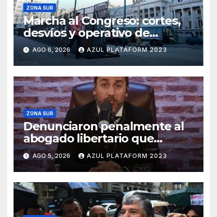
ZONA SUR
Marcha al Congreso: cortes,
desvíos y operativo de
seguridad por la protesta
AGO 6, 2026
AZUL PLATAFORM 2023
contra la reforma de la Ley de
Tierras
ZONA SUR
Denunciaron penalmente al
abogado libertario que
propuso tirar napalm sobre el
AGO 5, 2026
AZUL PLATAFORM 2023
Gran Buenos Aires