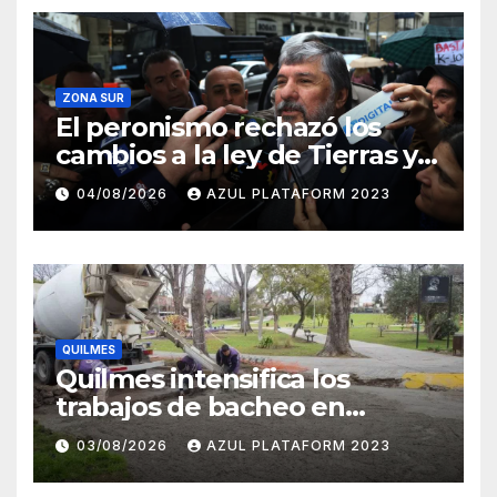
ZONA SUR
El peronismo rechazó los
cambios a la ley de Tierras y
convocó a movilizarse el
04/08/2026
AZUL PLATAFORM 2023
jueves en contra del
Gobierno
QUILMES
Quilmes intensifica los
trabajos de bacheo en
distintos barrios
03/08/2026
AZUL PLATAFORM 2023