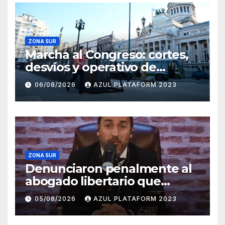
ZONA SUR
Marcha al Congreso: cortes,
desvíos y operativo de
seguridad por la protesta
06/08/2026
AZUL PLATAFORM 2023
contra la reforma de la Ley
de Tierras
ZONA SUR
Denunciaron penalmente al
abogado libertario que
propuso tirar napalm sobre
05/08/2026
AZUL PLATAFORM 2023
el Gran Buenos Aires