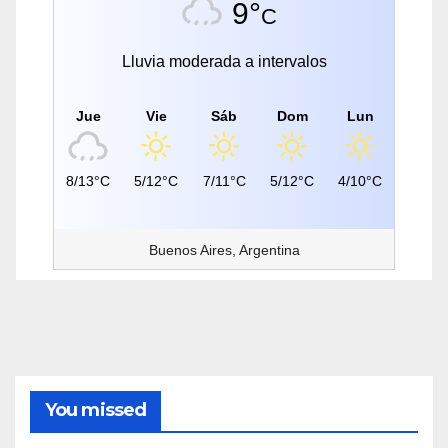
9°
C
Lluvia moderada a intervalos
Jue
Vie
Sáb
Dom
Lun
8/13°C
5/12°C
7/11°C
5/12°C
4/10°C
Buenos Aires, Argentina
You missed