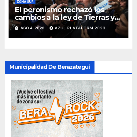
ZONA SUR
El peronismo rechazó los
cambios a la ley de Tierras y
convocó a movilizarse el
AGO 4, 2026
AZUL PLATAFORM 2023
jueves en contra del Gobierno
Municipalidad De Berazategui