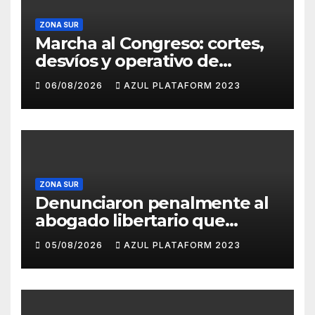
ZONA SUR
Marcha al Congreso: cortes,
desvíos y operativo de
seguridad por la protesta
06/08/2026
AZUL PLATAFORM 2023
contra la reforma de la Ley
de Tierras
ZONA SUR
Denunciaron penalmente al
abogado libertario que
propuso tirar napalm sobre
05/08/2026
AZUL PLATAFORM 2023
el Gran Buenos Aires