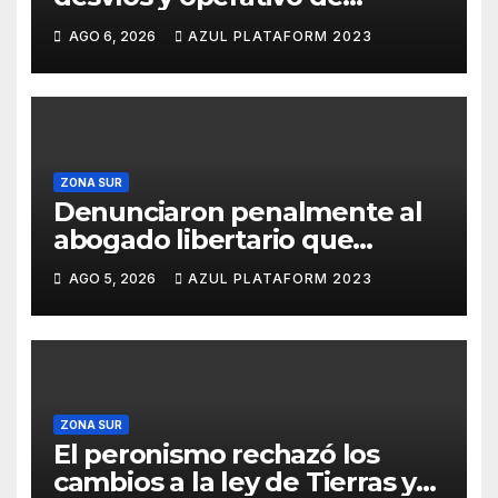
seguridad por la protesta
AGO 6, 2026
AZUL PLATAFORM 2023
contra la reforma de la Ley de
Tierras
ZONA SUR
Denunciaron penalmente al
abogado libertario que
propuso tirar napalm sobre el
AGO 5, 2026
AZUL PLATAFORM 2023
Gran Buenos Aires
ZONA SUR
El peronismo rechazó los
cambios a la ley de Tierras y