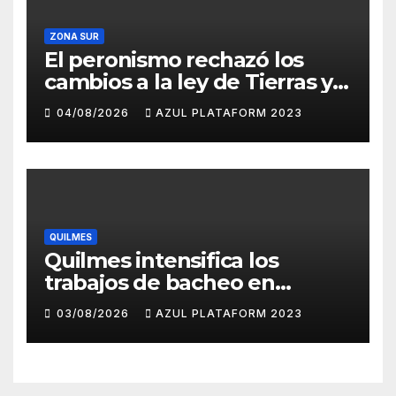
ZONA SUR
El peronismo rechazó los
cambios a la ley de Tierras y
convocó a movilizarse el
04/08/2026
AZUL PLATAFORM 2023
jueves en contra del
Gobierno
QUILMES
Quilmes intensifica los
trabajos de bacheo en
distintos barrios
03/08/2026
AZUL PLATAFORM 2023