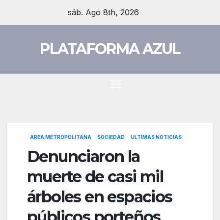
Skip
sáb. Ago 8th, 2026
to
content
PLATAFORMA AZUL
AREA METROPOLITANA
SOCIEDAD
ULTIMAS NOTICIAS
Denunciaron la
muerte de casi mil
árboles en espacios
públicos porteños