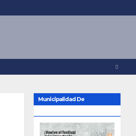
Municipalidad De
Berazategui