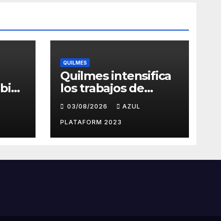
QUILMES
Quilmes intensifica
bios
los trabajos de
as y
bacheo en distintos
03/08/2026
AZUL
barrios
ueves
PLATAFORM 2023