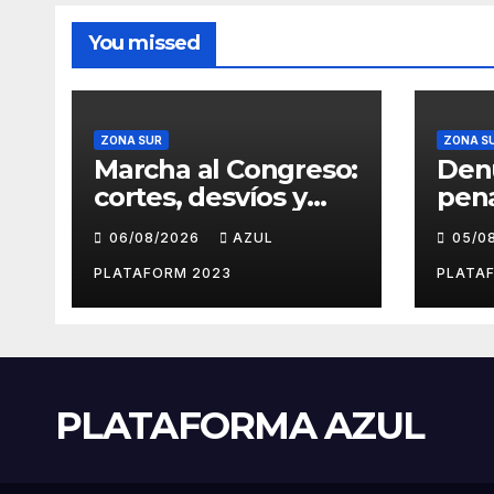
You missed
ZONA SUR
ZONA S
Marcha al Congreso:
Den
cortes, desvíos y
pen
operativo de
abog
06/08/2026
AZUL
05/0
seguridad por la
que 
protesta contra la
napa
PLATAFORM 2023
PLATA
reforma de la Ley
Gran
de Tierras
PLATAFORMA AZUL