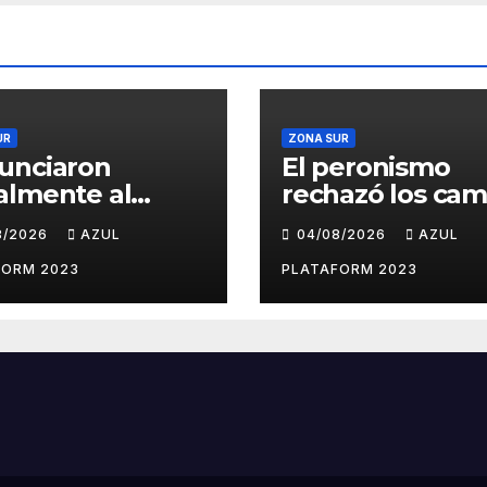
UR
ZONA SUR
unciaron
El peronismo
almente al
rechazó los cam
ado libertario
a la ley de Tierr
8/2026
AZUL
04/08/2026
AZUL
propuso tirar
convocó a
lm sobre el
movilizarse el j
FORM 2023
PLATAFORM 2023
 Buenos Aires
en contra del
Gobierno