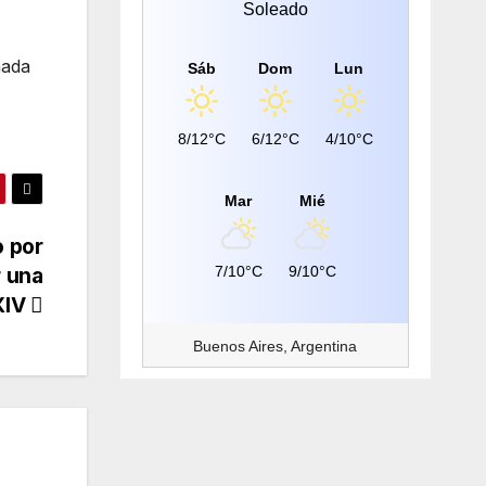
Soleado
nada
Sáb
Dom
Lun
8/12°C
6/12°C
4/10°C
Mar
Mié
o por
7/10°C
9/10°C
r una
 XIV
Buenos Aires, Argentina