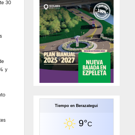
te 30
s
de
7% y
nto
Tiempo en Berazategui
tes
9°
C