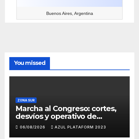
Buenos Aires, Argentina
You missed
ZONA SUR
Marcha al Congreso: cortes,
desvíos y operativo de
seguridad por la protesta
06/08/2026
AZUL PLATAFORM 2023
contra la reforma de la Ley