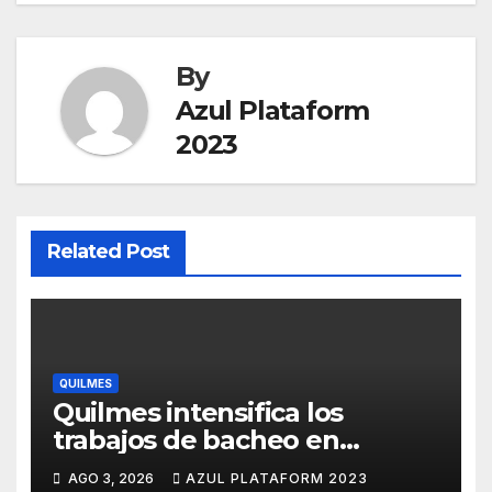
By
Azul Plataform
2023
Related Post
QUILMES
Quilmes intensifica los
trabajos de bacheo en
distintos barrios
AGO 3, 2026
AZUL PLATAFORM 2023