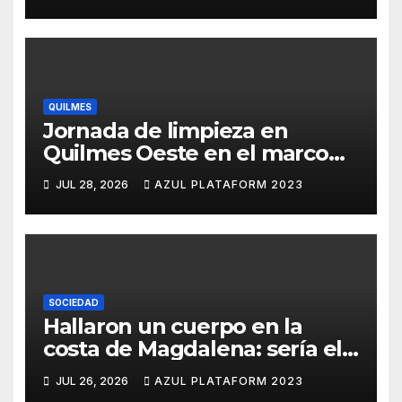
QUILMES
Jornada de limpieza en
Quilmes Oeste en el marco
del programa -Residuos
JUL 28, 2026
AZUL PLATAFORM 2023
+Comunidad
SOCIEDAD
Hallaron un cuerpo en la
costa de Magdalena: sería el
quinto pescador
JUL 26, 2026
AZUL PLATAFORM 2023
desaparecido en Hudson