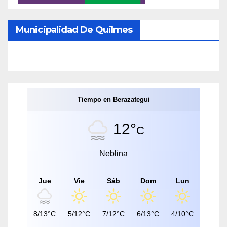
Municipalidad De Quilmes
Tiempo en Berazategui
12°
C
Neblina
Jue
Vie
Sáb
Dom
Lun
8/13°C
5/12°C
7/12°C
6/13°C
4/10°C