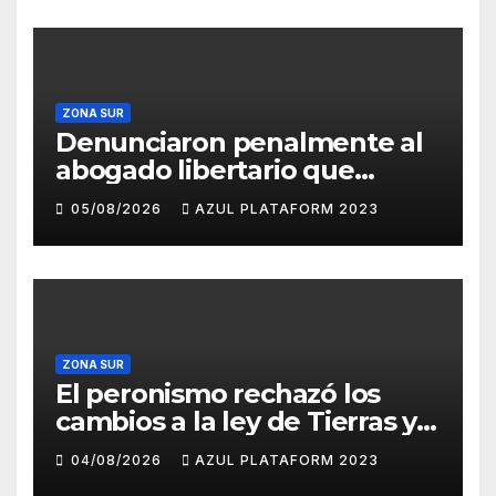
de Tierras
ZONA SUR
Denunciaron penalmente al
abogado libertario que
propuso tirar napalm sobre
05/08/2026
AZUL PLATAFORM 2023
el Gran Buenos Aires
ZONA SUR
El peronismo rechazó los
cambios a la ley de Tierras y
convocó a movilizarse el
04/08/2026
AZUL PLATAFORM 2023
jueves en contra del