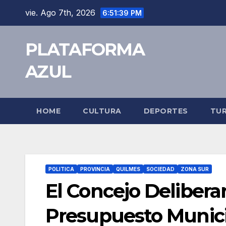
vie. Ago 7th, 2026
6:51:40 PM
PLATAFORMA
AZUL
HOME
CULTURA
DEPORTES
TU
POLITICA
PROVINCIA
QUILMES
SOCIEDAD
ZONA SUR
El Concejo Delibera
Presupuesto Munici