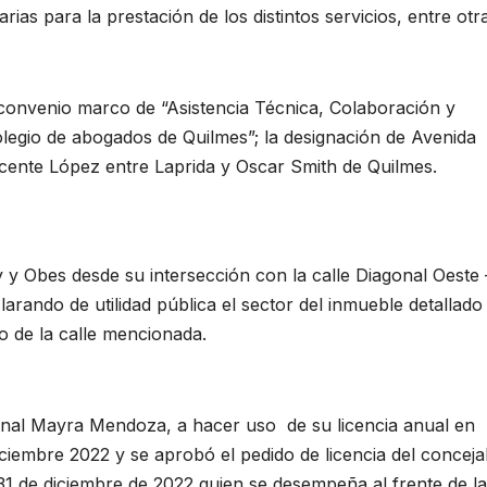
ias para la prestación de los distintos servicios, entre otr
convenio marco de “Asistencia Técnica, Colaboración y
olegio de abogados de Quilmes”; la designación de Avenida
cente López entre Laprida y Oscar Smith de Quilmes.
y y Obes desde su intersección con la calle Diagonal Oeste 
rando de utilidad pública el sector del inmueble detallado
do de la calle mencionada.
unal Mayra Mendoza, a hacer uso de su licencia anual en
iembre 2022 y se aprobó el pedido de licencia del conceja
31 de diciembre de 2022 quien se desempeña al frente de la