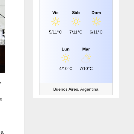
Vie
Sáb
Dom
5/11°C
7/11°C
6/11°C
Lun
Mar
4/10°C
7/10°C
e
Buenos Aires, Argentina
te
s,