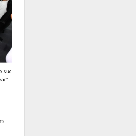
e sus
ear”
te