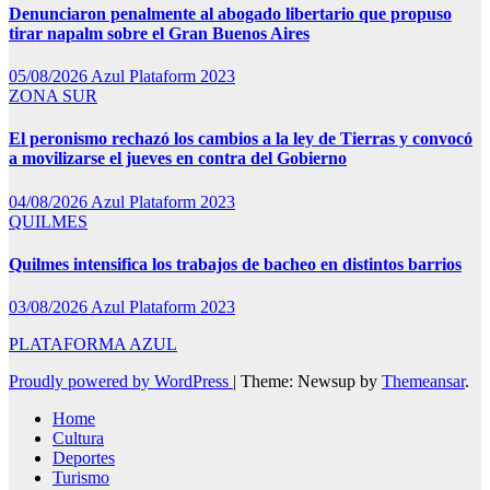
Denunciaron penalmente al abogado libertario que propuso
tirar napalm sobre el Gran Buenos Aires
05/08/2026
Azul Plataform 2023
ZONA SUR
El peronismo rechazó los cambios a la ley de Tierras y convocó
a movilizarse el jueves en contra del Gobierno
04/08/2026
Azul Plataform 2023
QUILMES
Quilmes intensifica los trabajos de bacheo en distintos barrios
03/08/2026
Azul Plataform 2023
PLATAFORMA AZUL
Proudly powered by WordPress
|
Theme: Newsup by
Themeansar
.
Home
Cultura
Deportes
Turismo