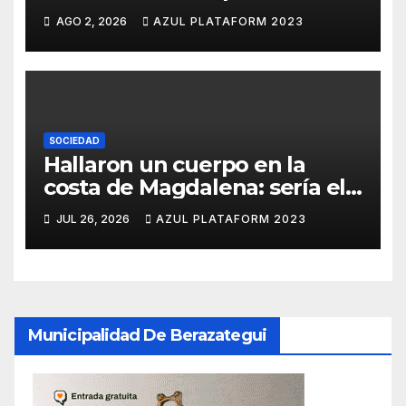
para lograr su reelección
AGO 2, 2026
AZUL PLATAFORM 2023
SOCIEDAD
Hallaron un cuerpo en la
costa de Magdalena: sería el
quinto pescador
JUL 26, 2026
AZUL PLATAFORM 2023
desaparecido en Hudson
Municipalidad De Berazategui