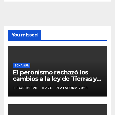
You missed
ZONA SUR
El peronismo rechazó los
cambios a la ley de Tierras y
convocó a movilizarse el
04/08/2026
AZUL PLATAFORM 2023
jueves en contra del
Gobierno