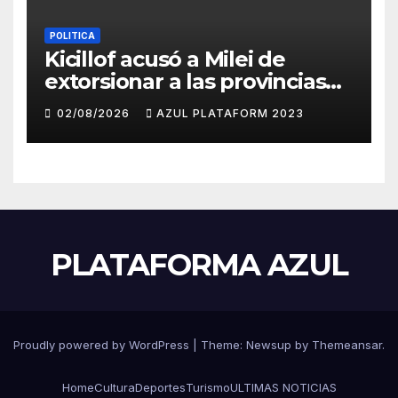
POLITICA
Kicillof acusó a Milei de
extorsionar a las provincias
para lograr su reelección
02/08/2026
AZUL PLATAFORM 2023
PLATAFORMA AZUL
Proudly powered by WordPress
|
Theme: Newsup by
Themeansar
.
Home
Cultura
Deportes
Turismo
ULTIMAS NOTICIAS