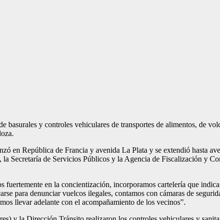
e basurales y controles vehiculares de transportes de alimentos, de vol
doza.
enzó en República de Francia y avenida La Plata y se extendió hasta av
 la Secretaría de Servicios Públicos y la Agencia de Fiscalización y
s fuertemente en la concientización, incorporamos cartelería que indic
arse para denunciar vuelcos ilegales, contamos con cámaras de seguri
emos llevar adelante con el acompañamiento de los vecinos”.
 la Dirección Tránsito realizaron los controles vehiculares y sanitari