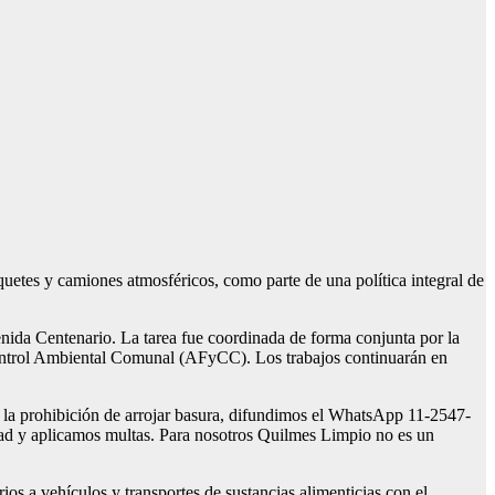
quetes y camiones atmosféricos, como parte de una política integral de
enida Centenario. La tarea fue coordinada de forma conjunta por la
 Control Ambiental Comunal (AFyCC). Los trabajos continuarán en
a la prohibición de arrojar basura, difundimos el WhatsApp 11-2547-
dad y aplicamos multas. Para nosotros Quilmes Limpio no es un
os a vehículos y transportes de sustancias alimenticias con el