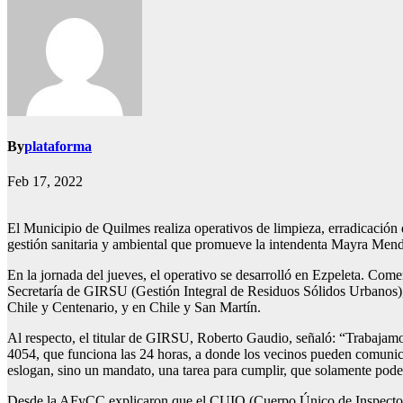
By
plataforma
Feb 17, 2022
El Municipio de Quilmes realiza operativos de limpieza, erradicación d
gestión sanitaria y ambiental que promueve la intendenta Mayra Men
En la jornada del jueves, el operativo se desarrolló en Ezpeleta. Com
Secretaría de GIRSU (Gestión Integral de Residuos Sólidos Urbanos),
Chile y Centenario, y en Chile y San Martín.
Al respecto, el titular de GIRSU, Roberto Gaudio, señaló: “Trabajamo
4054, que funciona las 24 horas, a donde los vecinos pueden comunic
eslogan, sino un mandato, una tarea para cumplir, que solamente pod
Desde la AFyCC explicaron que el CUIQ (Cuerpo Único de Inspectores) y