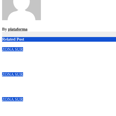
By
plataforma
Related Post
ZONA SUR
Marcha al Congreso: cortes, desvíos y operativo de seguridad por
Ago 6, 2026
Azul Plataform 2023
ZONA SUR
Denunciaron penalmente al abogado libertario que propuso tira
Ago 5, 2026
Azul Plataform 2023
ZONA SUR
El peronismo rechazó los cambios a la ley de Tierras y convocó a 