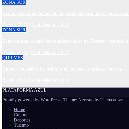
ZONA SUR
Denunciaron penalmente al abogado libertario que propuso tira
05/08/2026
Azul Plataform 2023
ZONA SUR
El peronismo rechazó los cambios a la ley de Tierras y convocó a 
04/08/2026
Azul Plataform 2023
QUILMES
Quilmes intensifica los trabajos de bacheo en distintos barrios
03/08/2026
Azul Plataform 2023
PLATAFORMA AZUL
Proudly powered by WordPress
|
Theme: Newsup by
Themeansar
.
Home
Cultura
Deportes
Turismo