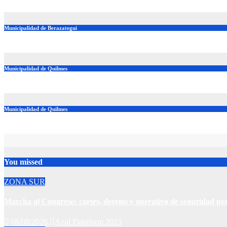
Ago 4, 2026
Azul Plataform 2023
Municipalidad de Berazategui
Municipalidad de Quilmes
Municipalidad de Quilmes
You missed
ZONA SUR
Marcha al Congreso: cortes, desvíos y operativo de seguridad por
06/08/2026
Azul Plataform 2023