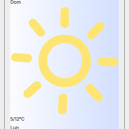
Dom
5/12°C
Lun