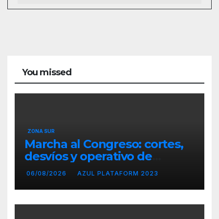
You missed
ZONA SUR
Marcha al Congreso: cortes,
desvíos y operativo de
seguridad por la protesta
06/08/2026
AZUL PLATAFORM 2023
contra la reforma de la Ley
de Tierras