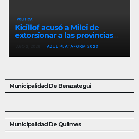
POLITICA
Kicillof acusó a Milei de
extorsionar a las provincias
para lograr su reelección
AGO 2, 2026
AZUL PLATAFORM 2023
Municipalidad De Berazategui
Municipalidad De Quilmes