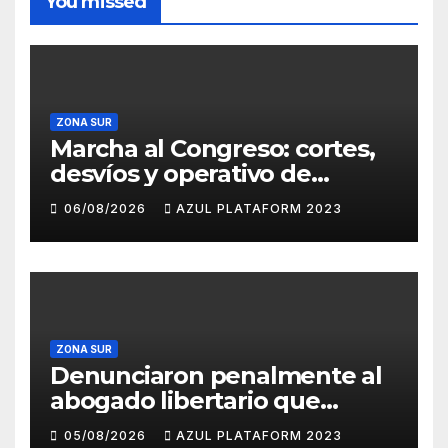
You missed
ZONA SUR
Marcha al Congreso: cortes,
desvíos y operativo de
seguridad por la protesta
06/08/2026
AZUL PLATAFORM 2023
contra la reforma de la Ley
de Tierras
ZONA SUR
Denunciaron penalmente al
abogado libertario que
propuso tirar napalm sobre
05/08/2026
AZUL PLATAFORM 2023