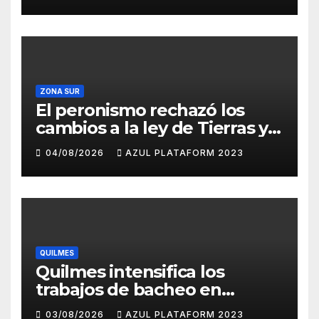
el Gran Buenos Aires
ZONA SUR
El peronismo rechazó los
cambios a la ley de Tierras y
convocó a movilizarse el
04/08/2026
AZUL PLATAFORM 2023
jueves en contra del
Gobierno
QUILMES
Quilmes intensifica los
trabajos de bacheo en
distintos barrios
03/08/2026
AZUL PLATAFORM 2023