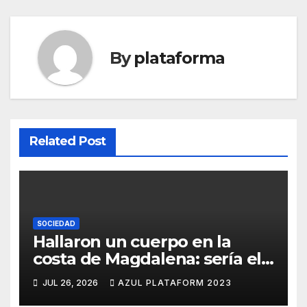
By
plataforma
Related Post
SOCIEDAD
Hallaron un cuerpo en la
costa de Magdalena: sería el
quinto pescador
JUL 26, 2026
AZUL PLATAFORM 2023
desaparecido en Hudson