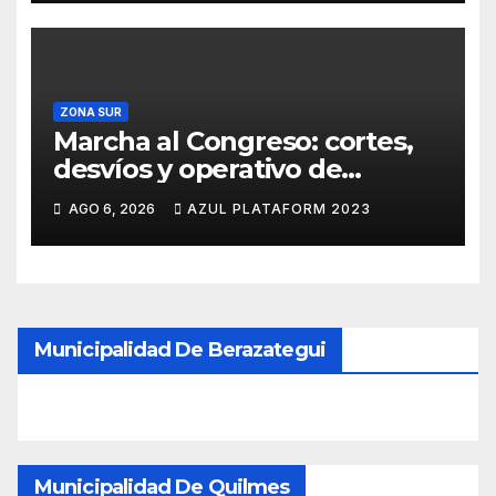
ZONA SUR
Marcha al Congreso: cortes,
desvíos y operativo de
seguridad por la protesta
AGO 6, 2026
AZUL PLATAFORM 2023
contra la reforma de la Ley de
Tierras
Municipalidad De Berazategui
Municipalidad De Quilmes