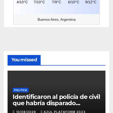
4/10°C
7/10°C
7/9°C
6/10°C
9/12°C
Buenos Aires, Argentina
You missed
POLITICA
Identificaron al policía de civil
que habría disparado
durante los incidentes frente
10/08/2026
AZUL PLATAFORM 2023