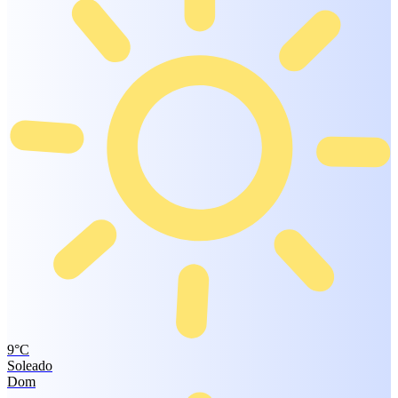
9°
C
Soleado
Dom