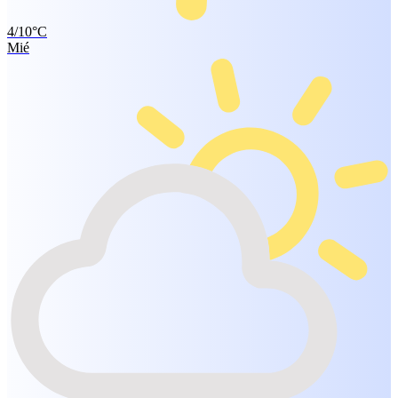
4/10°C
Mié