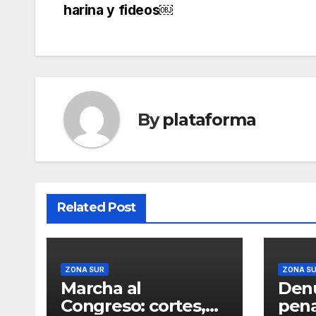
harina y fideos￼
By
plataforma
Related Post
ZONA SUR
ZONA S
Marcha al
Den
Congreso: cortes,
pena