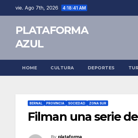
vie. Ago 7th, 2026
4:18:41 AM
PLATAFORMA
AZUL
HOME
CULTURA
DEPORTES
TU
BERNAL
PROVINCIA
SOCIEDAD
ZONA SUR
Filman una serie de
By
plataforma