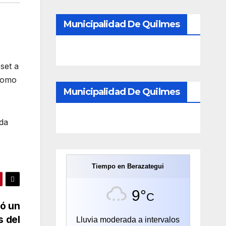
Municipalidad De Quilmes
set a
 como
Municipalidad De Quilmes
ida
Tiempo en Berazategui
9°
C
ó un
s del
Lluvia moderada a intervalos