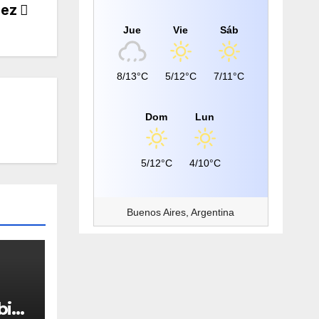
uez
Jue
Vie
Sáb
8/13°C
5/12°C
7/11°C
Dom
Lun
5/12°C
4/10°C
Buenos Aires, Argentina
bios