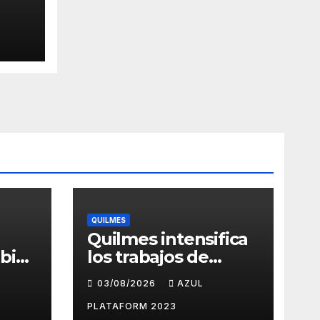
s y
 del
QUILMES
Quilmes intensifica
bios
los trabajos de
as y
bacheo en distintos
03/08/2026
AZUL
barrios
ueves
PLATAFORM 2023