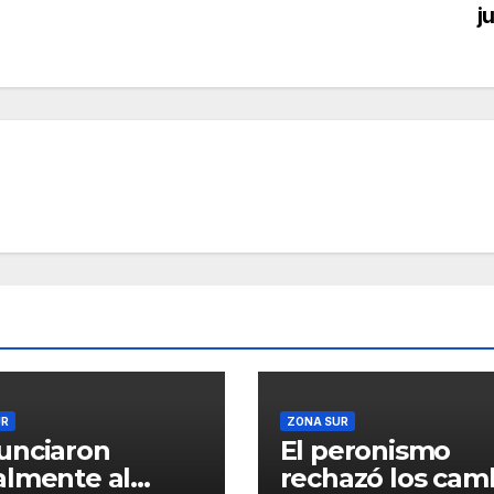
j
UR
ZONA SUR
unciaron
El peronismo
lmente al
rechazó los cam