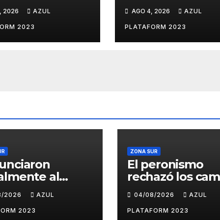
ado libertario
a la ley de Tierra
, 2026
AZUL
AGO 4, 2026
AZUL
propuso tirar
convocó a
lm sobre el
movilizarse el
ORM 2023
PLATAFORM 2023
 Buenos Aires
jueves en contra
Gobierno
UR
ZONA SUR
unciaron
El peronismo
almente al
rechazó los cam
ado libertario
a la ley de Tierr
8/2026
AZUL
04/08/2026
AZUL
propuso tirar
convocó a
lm sobre el
movilizarse el j
FORM 2023
PLATAFORM 2023