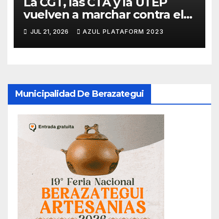
La CGT, las CTA y la UTEP
vuelven a marchar contra el
Gobierno y anticipan nuevas
JUL 21, 2026
AZUL PLATAFORM 2023
protestas
Municipalidad De Berazategui