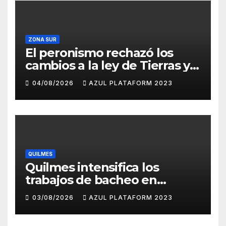
ZONA SUR
El peronismo rechazó los
cambios a la ley de Tierras y
convocó a movilizarse el
04/08/2026
AZUL PLATAFORM 2023
jueves en contra del
Gobierno
QUILMES
Quilmes intensifica los
trabajos de bacheo en
distintos barrios
03/08/2026
AZUL PLATAFORM 2023