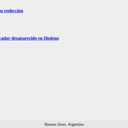
su reelección
escador desaparecido en Hudson
Buenos Aires, Argentina