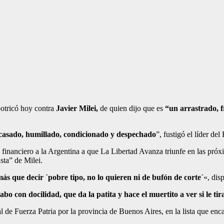
otricó hoy contra
Javier Milei,
de quien dijo que es
“un arrastrado, 
racasado, humillado, condicionado y despechado
”, fustigó el líder de
inanciero a la Argentina a que La Libertad Avanza triunfe en las próxim
sta” de Milei.
ás que decir ´pobre tipo, no lo quieren ni de bufón de corte´
«, dis
bo con docilidad, que da la patita y hace el muertito a ver si le ti
l de Fuerza Patria por la provincia de Buenos Aires, en la lista que en