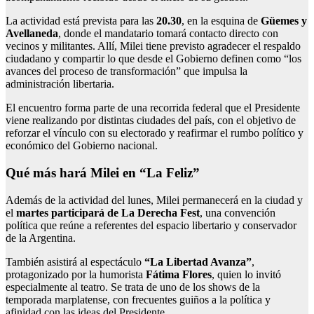
La actividad está prevista para las
20.30
, en la esquina de
Güemes y
Avellaneda
, donde el mandatario tomará contacto directo con
vecinos y militantes. Allí, Milei tiene previsto agradecer el respaldo
ciudadano y compartir lo que desde el Gobierno definen como “los
avances del proceso de transformación” que impulsa la
administración libertaria.
El encuentro forma parte de una recorrida federal que el Presidente
viene realizando por distintas ciudades del país, con el objetivo de
reforzar el vínculo con su electorado y reafirmar el rumbo político y
económico del Gobierno nacional.
Qué más hará Milei en “La Feliz”
Además de la actividad del lunes, Milei permanecerá en la ciudad y
el
martes participará de La Derecha Fest
, una convención
política que reúne a referentes del espacio libertario y conservador
de la Argentina.
También asistirá al espectáculo
“La Libertad Avanza”
,
protagonizado por la humorista
Fátima Flores
, quien lo invitó
especialmente al teatro. Se trata de uno de los shows de la
temporada marplatense, con frecuentes guiños a la política y
afinidad con las ideas del Presidente.