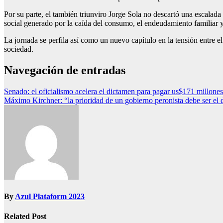
Por su parte, el también triunviro Jorge Sola no descartó una escalad
social generado por la caída del consumo, el endeudamiento familiar 
La jornada se perfila así como un nuevo capítulo en la tensión entre
sociedad.
Navegación de entradas
Senado: el oficialismo acelera el dictamen para pagar us$171 millones
Máximo Kirchner: “la prioridad de un gobierno peronista debe ser e
By
Azul Plataform 2023
Related Post