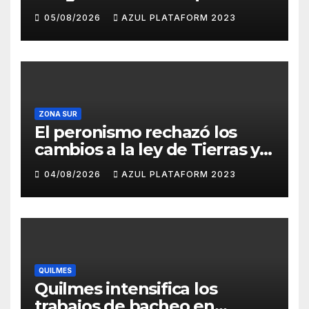
propuso tirar napalm sobre
05/08/2026
AZUL PLATAFORM 2023
el Gran Buenos Aires
ZONA SUR
El peronismo rechazó los
cambios a la ley de Tierras y
convocó a movilizarse el
04/08/2026
AZUL PLATAFORM 2023
jueves en contra del
Gobierno
QUILMES
Quilmes intensifica los
trabajos de bacheo en