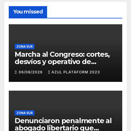
You missed
ZONA SUR
Marcha al Congreso: cortes,
desvíos y operativo de
seguridad por la protesta
06/08/2026
AZUL PLATAFORM 2023
contra la reforma de la Ley
de Tierras
ZONA SUR
Denunciaron penalmente al
abogado libertario que