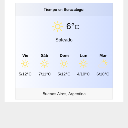
Tiempo en Berazategui
6°
C
Soleado
Vie
Sáb
Dom
Lun
Mar
5/12°C
7/11°C
5/12°C
4/10°C
6/10°C
Buenos Aires, Argentina