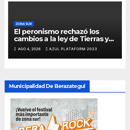
ZONA SUR
El peronismo rechazó los
cambios a la ley de Tierras y
convocó a movilizarse el
AGO 4, 2026
AZUL PLATAFORM 2023
jueves en contra del Gobierno
Municipalidad De Berazategui