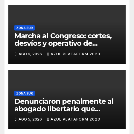
ZONA SUR
Marcha al Congreso: cortes,
desvíos y operativo de
seguridad por la protesta
AGO 6, 2026
AZUL PLATAFORM 2023
contra la reforma de la Ley de
Tierras
ZONA SUR
Denunciaron penalmente al
abogado libertario que
propuso tirar napalm sobre el
AGO 5, 2026
AZUL PLATAFORM 2023
Gran Buenos Aires