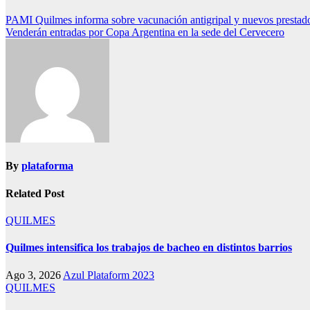
PAMI Quilmes informa sobre vacunación antigripal y nuevos prestad
Venderán entradas por Copa Argentina en la sede del Cervecero
By
plataforma
Related Post
QUILMES
Quilmes intensifica los trabajos de bacheo en distintos barrios
Ago 3, 2026
Azul Plataform 2023
QUILMES