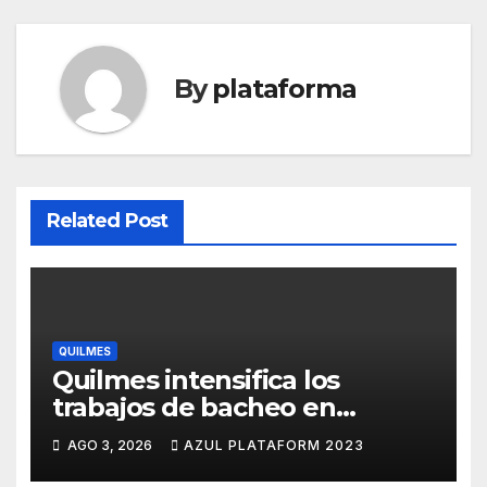
By
plataforma
Related Post
QUILMES
Quilmes intensifica los
trabajos de bacheo en
distintos barrios
AGO 3, 2026
AZUL PLATAFORM 2023