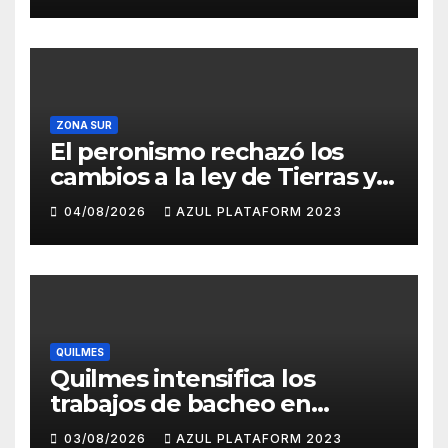
ZONA SUR
El peronismo rechazó los
cambios a la ley de Tierras y
convocó a movilizarse el
04/08/2026
AZUL PLATAFORM 2023
jueves en contra del
Gobierno
QUILMES
Quilmes intensifica los
trabajos de bacheo en
distintos barrios
03/08/2026
AZUL PLATAFORM 2023