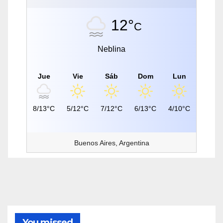
12°
C
Neblina
Jue
Vie
Sáb
Dom
Lun
8/13°C
5/12°C
7/12°C
6/13°C
4/10°C
Buenos Aires, Argentina
You missed