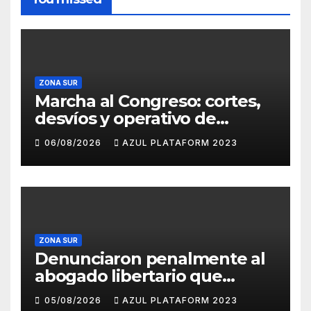
ZONA SUR
Marcha al Congreso: cortes,
desvíos y operativo de
seguridad por la protesta
06/08/2026
AZUL PLATAFORM 2023
contra la reforma de la Ley
de Tierras
ZONA SUR
Denunciaron penalmente al
abogado libertario que
propuso tirar napalm sobre
05/08/2026
AZUL PLATAFORM 2023
el Gran Buenos Aires