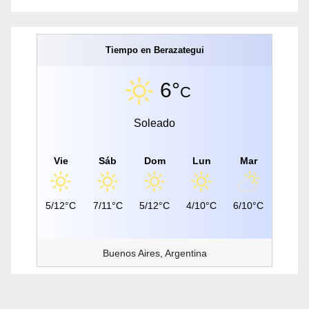
Tiempo en Berazategui
6°
C
Soleado
Vie
Sáb
Dom
Lun
Mar
5/12°C
7/11°C
5/12°C
4/10°C
6/10°C
Buenos Aires, Argentina