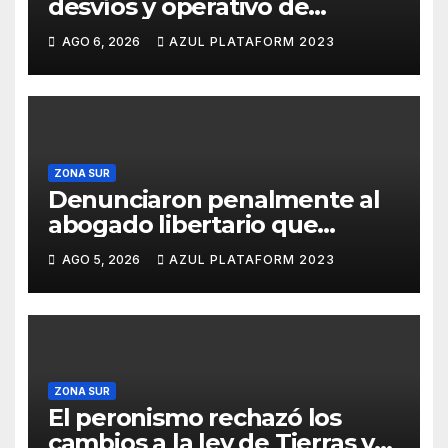
desvíos y operativo de
seguridad por la protesta
AGO 6, 2026
AZUL PLATAFORM 2023
contra la reforma de la Ley de
Tierras
ZONA SUR
Denunciaron penalmente al
abogado libertario que
propuso tirar napalm sobre el
AGO 5, 2026
AZUL PLATAFORM 2023
Gran Buenos Aires
ZONA SUR
El peronismo rechazó los
cambios a la ley de Tierras y