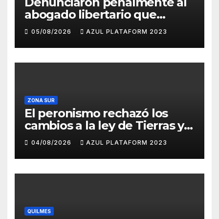
Denunciaron penalmente al
abogado libertario que
propuso tirar napalm sobre
05/08/2026
AZUL PLATAFORM 2023
el Gran Buenos Aires
ZONA SUR
El peronismo rechazó los
cambios a la ley de Tierras y
convocó a movilizarse el
04/08/2026
AZUL PLATAFORM 2023
jueves en contra del
Gobierno
QUILMES