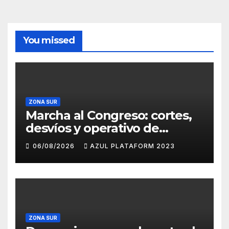
You missed
ZONA SUR
Marcha al Congreso: cortes,
desvíos y operativo de
seguridad por la protesta
06/08/2026
AZUL PLATAFORM 2023
contra la reforma de la Ley
de Tierras
ZONA SUR