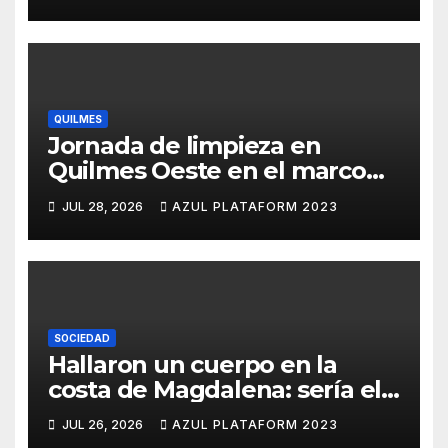
QUILMES
Jornada de limpieza en
Quilmes Oeste en el marco
del programa -Residuos
JUL 28, 2026
AZUL PLATAFORM 2023
+Comunidad
SOCIEDAD
Hallaron un cuerpo en la
costa de Magdalena: sería el
quinto pescador
JUL 26, 2026
AZUL PLATAFORM 2023
desaparecido en Hudson