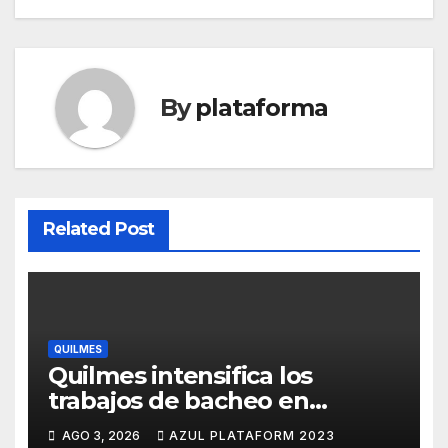
By
plataforma
Related Post
QUILMES
Quilmes intensifica los
trabajos de bacheo en
distintos barrios
AGO 3, 2026
AZUL PLATAFORM 2023