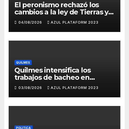
El peronismo rechazó los
cambios a la ley de Tierras y
convocó a movilizarse el
04/08/2026
AZUL PLATAFORM 2023
jueves en contra del
Gobierno
QUILMES
Quilmes intensifica los
trabajos de bacheo en
distintos barrios
03/08/2026
AZUL PLATAFORM 2023
POLITICA