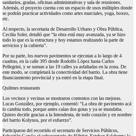
sanitarios, gradas, oficinas administrativas y sala de reuniones.
Además, el proyecto cuenta con un espacio de usos múltiples donde
se podrán practicar actividades como artes marciales, yoga, boxeo,
etc.
Al respecto, la secretaria de Desarrollo Urbano y Obra Pública,
Cecilia Soler, detalló que “la obra está muy avanzada, ya se hizo
todo lo que es la estructura y hoy estamos realizando la parte de
servicios y la cubierta”.
Por su parte, los nuevos pavimentos se ejecutan a lo largo de 4
cuadras, en la calle 395 desde Rodolfo López hasta Carlos
Pellegrini, y se suman a las 19 calles ya asfaltadas en la zona. De
este modo, se completará la conectividad del barrio. La obra tiene
financiamiento provincial y ya entró en la etapa final.
Quilmes restaurants
Los vecinos y vecinas se mostraron contentos con las mejoras.
Lucas González, por ejemplo, comentó: “La obra de pavimento acá
lo cambia todo, porque antes caían dos gotas y ya se inundaba.
Quiero decirle gracias a la Intendenta, de todo corazón y en nombre
del barrio Kolynos, por el esfuerzo”.
Participaron del recorrido el secretario de Servicios Públicos,
Sebastián García; el subsecretario de Hábitat, Esteban Salaberry; la