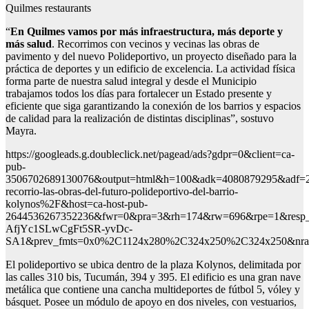
Quilmes restaurants
“
En Quilmes vamos por más infraestructura, más deporte y
más salud
. Recorrimos con vecinos y vecinas las obras de
pavimento y del nuevo Polideportivo, un proyecto diseñado para la
práctica de deportes y un edificio de excelencia. La actividad física
forma parte de nuestra salud integral y desde el Municipio
trabajamos todos los días para fortalecer un Estado presente y
eficiente que siga garantizando la conexión de los barrios y espacios
de calidad para la realización de distintas disciplinas”, sostuvo
Mayra.
https://googleads.g.doubleclick.net/pagead/ads?gdpr=0&client=ca-
pub-
3506702689130076&output=html&h=100&adk=4080879295&adf=2
recorrio-las-obras-del-futuro-polideportivo-del-barrio-
kolynos%2F&host=ca-host-pub-
2644536267352236&fwr=0&pra=3&rh=174&rw=696&rpe=1&r
AfjYc1SLwCgFt5SR-yvDc-
SA1&prev_fmts=0x0%2C1124x280%2C324x250%2C324x250&nra
El polideportivo se ubica dentro de la plaza Kolynos, delimitada por
las calles 310 bis, Tucumán, 394 y 395. El edificio es una gran nave
metálica que contiene una cancha multideportes de fútbol 5, vóley y
básquet. Posee un módulo de apoyo en dos niveles, con vestuarios,