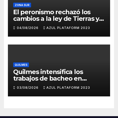
ZONA SUR
El peronismo rechazó los
cambios a la ley de Tierras y
convocó a movilizarse el
04/08/2026
AZUL PLATAFORM 2023
jueves en contra del
Gobierno
QUILMES
Quilmes intensifica los
trabajos de bacheo en
distintos barrios
03/08/2026
AZUL PLATAFORM 2023