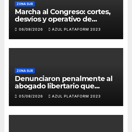
ZONA SUR
Marcha al Congreso: cortes,
desvíos y operativo de
seguridad por la protesta
06/08/2026
AZUL PLATAFORM 2023
contra la reforma de la Ley
de Tierras
ZONA SUR
Denunciaron penalmente al
abogado libertario que
propuso tirar napalm sobre
05/08/2026
AZUL PLATAFORM 2023
el Gran Buenos Aires