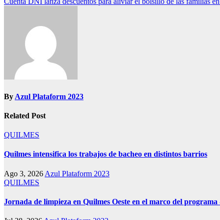
Cuenta DNI lanza descuentos para aliviar el bolsillo de las familias 
de
entradas
By
Azul Plataform 2023
Related Post
QUILMES
Quilmes intensifica los trabajos de bacheo en distintos barrios
Ago 3, 2026
Azul Plataform 2023
QUILMES
Jornada de limpieza en Quilmes Oeste en el marco del program