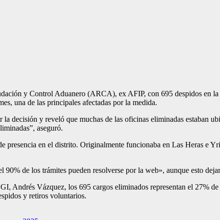
udación y Control Aduanero (ARCA), ex AFIP, con 695 despidos en la D
mes, una de las principales afectadas por la medida.
r la decisión y reveló que muchas de las oficinas eliminadas estaban 
eliminadas”, aseguró.
e presencia en el distrito. Originalmente funcionaba en Las Heras e Yr
 90% de los trámites pueden resolverse por la web», aunque esto dejará 
 DGI, Andrés Vázquez, los 695 cargos eliminados representan el 27% de 
pidos y retiros voluntarios.