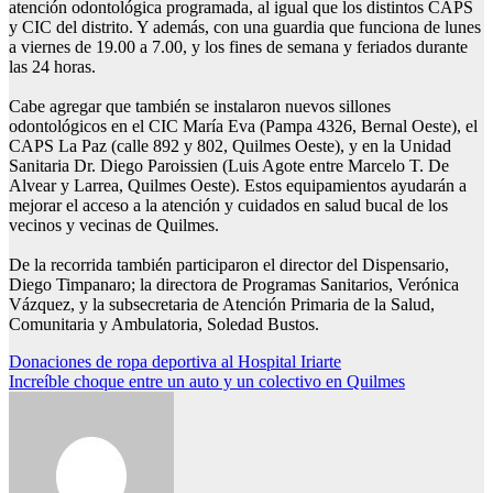
atención odontológica programada, al igual que los distintos CAPS
y CIC del distrito. Y además, con una guardia que funciona de lunes
a viernes de 19.00 a 7.00, y los fines de semana y feriados durante
las 24 horas.
Cabe agregar que también se instalaron nuevos sillones
odontológicos en el CIC María Eva (Pampa 4326, Bernal Oeste), el
CAPS La Paz (calle 892 y 802, Quilmes Oeste), y en la Unidad
Sanitaria Dr. Diego Paroissien (Luis Agote entre Marcelo T. De
Alvear y Larrea, Quilmes Oeste). Estos equipamientos ayudarán a
mejorar el acceso a la atención y cuidados en salud bucal de los
vecinos y vecinas de Quilmes.
De la recorrida también participaron el director del Dispensario,
Diego Timpanaro; la directora de Programas Sanitarios, Verónica
Vázquez, y la subsecretaria de Atención Primaria de la Salud,
Comunitaria y Ambulatoria, Soledad Bustos.
Navegación
Donaciones de ropa deportiva al Hospital Iriarte
Increíble choque entre un auto y un colectivo en Quilmes
de
entradas