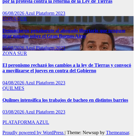
por la protesta contra la reforma de la Ley de Tierras
06/08/2026
Azul Plataform 2023
ZONA SUR
Denunciaron penalmente al abogado libertario que propuso
tirar napalm sobre el Gran Buenos Aires
05/08/2026
Azul Plataform 2023
ZONA SUR
El peronismo rechazó los cambios a la ley de Tierras y convocó
a movilizarse el jueves en contra del Gobierno
04/08/2026
Azul Plataform 2023
QUILMES
Quilmes intensifica los trabajos de bacheo en distintos barrios
03/08/2026
Azul Plataform 2023
PLATAFORMA AZUL
Proudly powered by WordPress
|
Theme: Newsup by
Themeansar
.