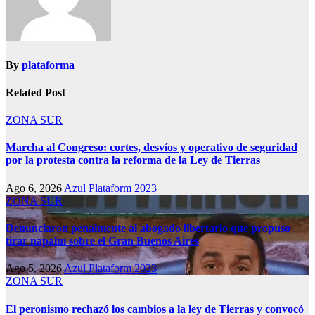
By
plataforma
Related Post
ZONA SUR
Marcha al Congreso: cortes, desvíos y operativo de seguridad
por la protesta contra la reforma de la Ley de Tierras
Ago 6, 2026
Azul Plataform 2023
ZONA SUR
Denunciaron penalmente al abogado libertario que propuso
tirar napalm sobre el Gran Buenos Aires
Ago 5, 2026
Azul Plataform 2023
ZONA SUR
El peronismo rechazó los cambios a la ley de Tierras y convocó