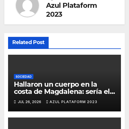
Azul Plataform
2023
Related Post
SOCIEDAD
Hallaron un cuerpo en la
costa de Magdalena: sería el
quinto pescador
JUL 26, 2026
AZUL PLATAFORM 2023
desaparecido en Hudson