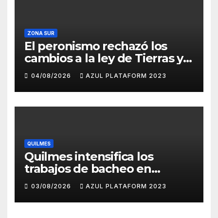
ZONA SUR
El peronismo rechazó los
cambios a la ley de Tierras y
convocó a movilizarse el
04/08/2026
AZUL PLATAFORM 2023
jueves en contra del
Gobierno
QUILMES
Quilmes intensifica los
trabajos de bacheo en
distintos barrios
03/08/2026
AZUL PLATAFORM 2023