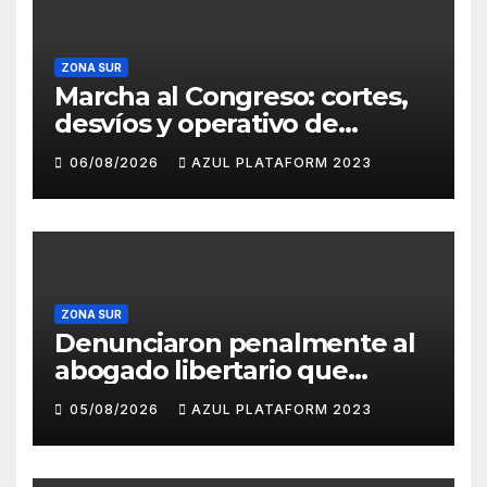
ZONA SUR
Marcha al Congreso: cortes,
desvíos y operativo de
seguridad por la protesta
06/08/2026
AZUL PLATAFORM 2023
contra la reforma de la Ley
de Tierras
ZONA SUR
Denunciaron penalmente al
abogado libertario que
propuso tirar napalm sobre
05/08/2026
AZUL PLATAFORM 2023
el Gran Buenos Aires