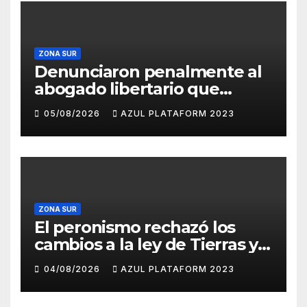
ZONA SUR
Denunciaron penalmente al
abogado libertario que
propuso tirar napalm sobre
05/08/2026
AZUL PLATAFORM 2023
el Gran Buenos Aires
ZONA SUR
El peronismo rechazó los
cambios a la ley de Tierras y
convocó a movilizarse el
04/08/2026
AZUL PLATAFORM 2023
jueves en contra del
Gobierno