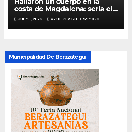
Hallaron un cuerpo en la
costa de Magdalena: sería el
quinto pescador
JUL 26, 2026
AZUL PLATAFORM 2023
desaparecido en Hudson
Municipalidad De Berazategui