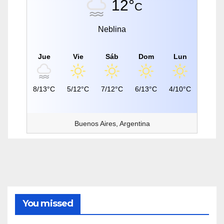
12°
C
Neblina
Jue
Vie
Sáb
Dom
Lun
8/13°C
5/12°C
7/12°C
6/13°C
4/10°C
Buenos Aires, Argentina
You missed