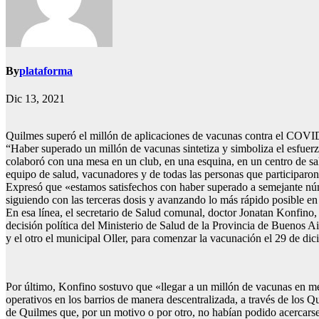
By
plataforma
Dic 13, 2021
Quilmes superó el millón de aplicaciones de vacunas contra el COV
“Haber superado un millón de vacunas sintetiza y simboliza el esfuer
colaboró con una mesa en un club, en una esquina, en un centro de sal
equipo de salud, vacunadores y de todas las personas que participaro
Expresó que «estamos satisfechos con haber superado a semejante núm
siguiendo con las terceras dosis y avanzando lo más rápido posible en 
En esa línea, el secretario de Salud comunal, doctor Jonatan Konfino
decisión política del Ministerio de Salud de la Provincia de Buenos Air
y el otro el municipal Oller, para comenzar la vacunación el 29 de dic
Por último, Konfino sostuvo que «llegar a un millón de vacunas en me
operativos en los barrios de manera descentralizada, a través de los 
de Quilmes que, por un motivo o por otro, no habían podido acercarse 