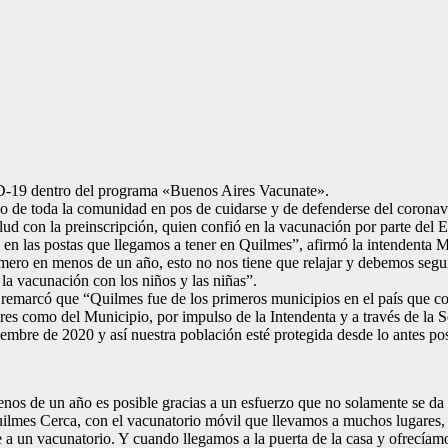
ID-19 dentro del programa «Buenos Aires Vacunate».
zo de toda la comunidad en pos de cuidarse y de defenderse del coronavi
ud con la preinscripción, quien confió en la vacunación por parte del 
n en las postas que llegamos a tener en Quilmes”, afirmó la intendenta
ero en menos de un año, esto no nos tiene que relajar y debemos segui
la vacunación con los niños y las niñas”.
, remarcó que “Quilmes fue de los primeros municipios en el país que c
es como del Municipio, por impulso de la Intendenta y a través de la Sec
iembre de 2020 y así nuestra población esté protegida desde lo antes pos
nos de un año es posible gracias a un esfuerzo que no solamente se da 
Quilmes Cerca, con el vacunatorio móvil que llevamos a muchos lugares, 
a un vacunatorio. Y cuando llegamos a la puerta de la casa y ofrecíamos