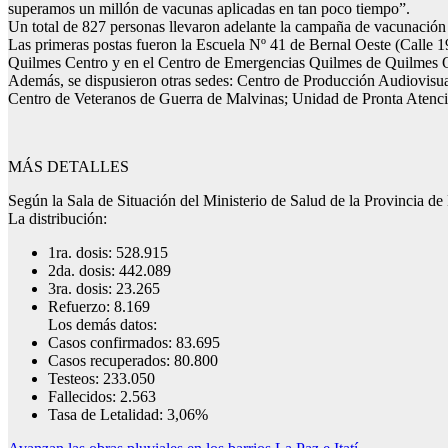
superamos un millón de vacunas aplicadas en tan poco tiempo”.
Un total de 827 personas llevaron adelante la campaña de vacunación 
Las primeras postas fueron la Escuela Nº 41 de Bernal Oeste (Calle
Quilmes Centro y en el Centro de Emergencias Quilmes de Quilmes 
Además, se dispusieron otras sedes: Centro de Producción Audiovisua
Centro de Veteranos de Guerra de Malvinas; Unidad de Pronta Atenció
MÁS DETALLES
Según la Sala de Situación del Ministerio de Salud de la Provincia de
La distribución:
1ra. dosis: 528.915
2da. dosis: 442.089
3ra. dosis: 23.265
Refuerzo: 8.169
Los demás datos:
Casos confirmados: 83.695
Casos recuperados: 80.800
Testeos: 233.050
Fallecidos: 2.563
Tasa de Letalidad: 3,06%