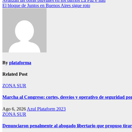
Navegación
Avanzan las obras pluviales en los barrios La Paz e Itatí
El bloque de Juntos en Buenos Aires sigue roto
de
entradas
By
plataforma
Related Post
ZONA SUR
Marcha al Congreso: cortes, desvíos y operativo de seguridad por
Ago 6, 2026
Azul Plataform 2023
ZONA SUR
Denunciaron penalmente al abogado libertario que propuso tira