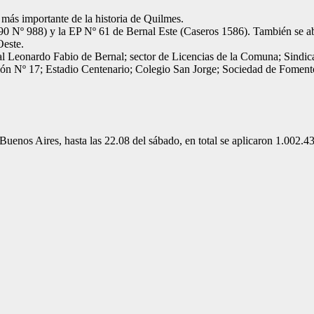
más importante de la historia de Quilmes.
 190 Nº 988) y la EP Nº 61 de Bernal Este (Caseros 1586). También se
Oeste.
l Leonardo Fabio de Bernal; sector de Licencias de la Comuna; Sindic
n Nº 17; Estadio Centenario; Colegio San Jorge; Sociedad de Fomento F
 Buenos Aires, hasta las 22.08 del sábado, en total se aplicaron 1.002.4