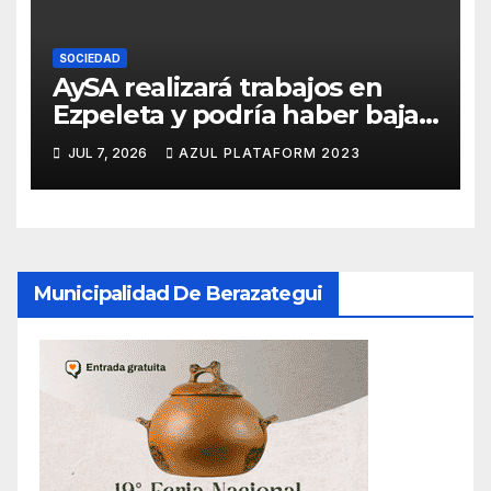
SOCIEDAD
AySA realizará trabajos en
Ezpeleta y podría haber baja
presión o cortes de agua
JUL 7, 2026
AZUL PLATAFORM 2023
Municipalidad De Berazategui