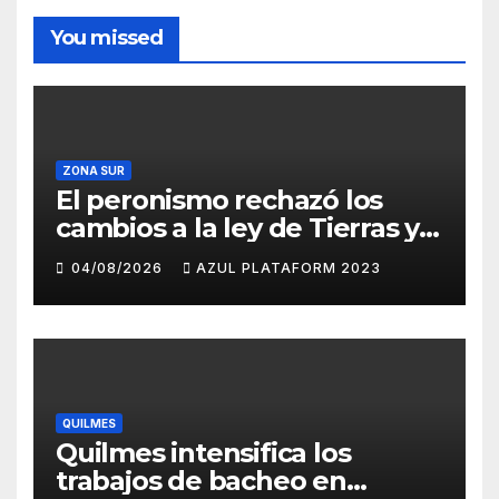
You missed
ZONA SUR
El peronismo rechazó los
cambios a la ley de Tierras y
convocó a movilizarse el
04/08/2026
AZUL PLATAFORM 2023
jueves en contra del
Gobierno
QUILMES
Quilmes intensifica los
trabajos de bacheo en