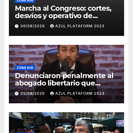
ZONA SUR
Marcha al Congreso: cortes,
desvíos y operativo de
seguridad por la protesta
06/08/2026
AZUL PLATAFORM 2023
contra la reforma de la Ley
de Tierras
ZONA SUR
Denunciaron penalmente al
abogado libertario que
propuso tirar napalm sobre
05/08/2026
AZUL PLATAFORM 2023
el Gran Buenos Aires