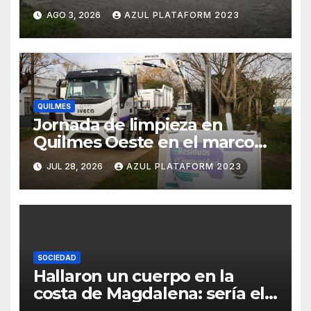
distintos barrios
AGO 3, 2026
AZUL PLATAFORM 2023
QUILMES
Jornada de limpieza en
Quilmes Oeste en el marco
del programa -Residuos
JUL 28, 2026
AZUL PLATAFORM 2023
+Comunidad
SOCIEDAD
Hallaron un cuerpo en la
costa de Magdalena: sería el
quinto pescador