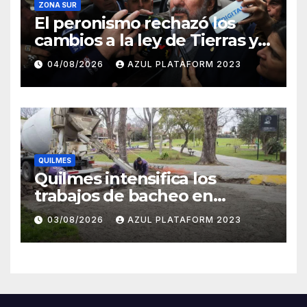
ZONA SUR
El peronismo rechazó los
cambios a la ley de Tierras y
convocó a movilizarse el
04/08/2026
AZUL PLATAFORM 2023
jueves en contra del
Gobierno
QUILMES
Quilmes intensifica los
trabajos de bacheo en
distintos barrios
03/08/2026
AZUL PLATAFORM 2023