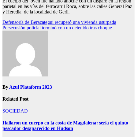
El cuerpo del joven fue hallado anoche con un disparo en la región
parietal en las vías del ferrocarril Roca, sobre las calles General Paz
y Heredia, de la localidad de Gerli.
Navegación
Defensoría de Berazategui recuperó una vivienda usurpada
Persecusión policial terminó con un detenido tras choque
de
entradas
By
Azul Plataform 2023
Related Post
SOCIEDAD
Hallaron un cuerpo en la costa de Magdalena: sería el quinto
pescador desaparecido en Hudson