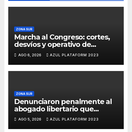
ZONA SUR
Marcha al Congreso: cortes,
desvíos y operativo de
seguridad por la protesta
AGO 6, 2026
AZUL PLATAFORM 2023
contra la reforma de la Ley de
Tierras
ZONA SUR
Denunciaron penalmente al
abogado libertario que
propuso tirar napalm sobre el
AGO 5, 2026
AZUL PLATAFORM 2023
Gran Buenos Aires