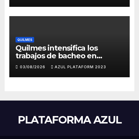
jueves en contra del
Gobierno
QUILMES
Quilmes intensifica los
trabajos de bacheo en
distintos barrios
03/08/2026
AZUL PLATAFORM 2023
PLATAFORMA AZUL