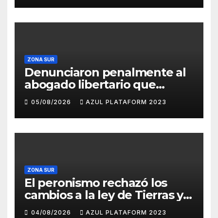
de Tierras
ZONA SUR
Denunciaron penalmente al
abogado libertario que
propuso tirar napalm sobre
05/08/2026
AZUL PLATAFORM 2023
el Gran Buenos Aires
ZONA SUR
El peronismo rechazó los
cambios a la ley de Tierras y
convocó a movilizarse el
04/08/2026
AZUL PLATAFORM 2023