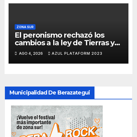
ZONA SUR
El peronismo rechazó los
cambios a la ley de Tierras y
convocó a movilizarse el
AGO 4, 2026
AZUL PLATAFORM 2023
jueves en contra del Gobierno
Municipalidad De Berazategui