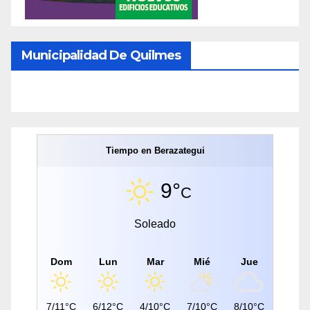
Municipalidad De Quilmes
Tiempo en Berazategui
9°
C
Soleado
Dom
Lun
Mar
Mié
Jue
7/11°C
6/12°C
4/10°C
7/10°C
8/10°C