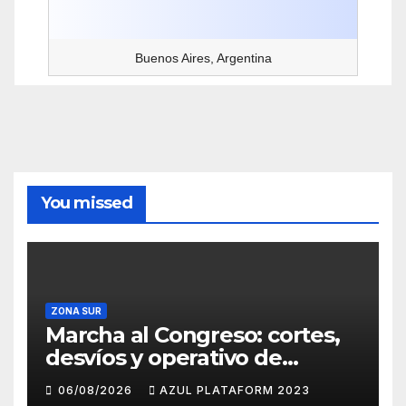
Buenos Aires, Argentina
You missed
ZONA SUR
Marcha al Congreso: cortes,
desvíos y operativo de
seguridad por la protesta
06/08/2026
AZUL PLATAFORM 2023
contra la reforma de la Ley