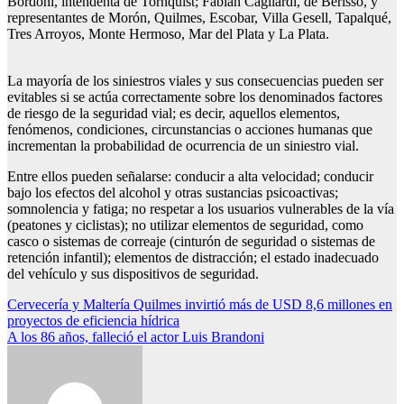
Bordoni, intendenta de Tornquist; Fabian Cagliardi, de Berisso, y
representantes de Morón, Quilmes, Escobar, Villa Gesell, Tapalqué,
Tres Arroyos, Monte Hermoso, Mar del Plata y La Plata.
La mayoría de los siniestros viales y sus consecuencias pueden ser
evitables si se actúa correctamente sobre los denominados factores
de riesgo de la seguridad vial; es decir, aquellos elementos,
fenómenos, condiciones, circunstancias o acciones humanas que
incrementan la probabilidad de ocurrencia de un siniestro vial.
Entre ellos pueden señalarse: conducir a alta velocidad; conducir
bajo los efectos del alcohol y otras sustancias psicoactivas;
somnolencia y fatiga; no respetar a los usuarios vulnerables de la vía
(peatones y ciclistas); no utilizar elementos de seguridad, como
casco o sistemas de correaje (cinturón de seguridad o sistemas de
retención infantil); elementos de distracción; el estado inadecuado
del vehículo y sus dispositivos de seguridad.
Navegación
Cervecería y Maltería Quilmes invirtió más de USD 8,6 millones en
proyectos de eficiencia hídrica
de
A los 86 años, falleció el actor Luis Brandoni
entradas