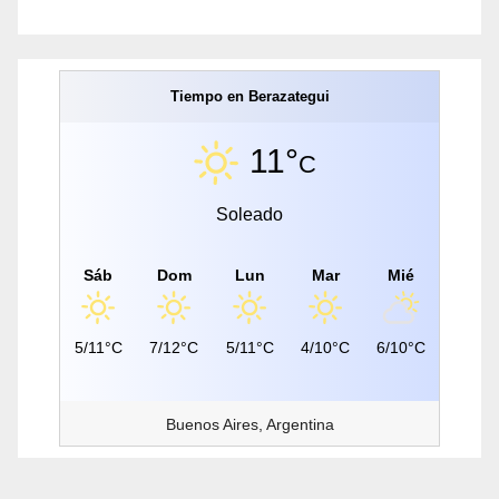
Tiempo en Berazategui
11°
C
Soleado
Sáb
Dom
Lun
Mar
Mié
5/11°C
7/12°C
5/11°C
4/10°C
6/10°C
Buenos Aires, Argentina