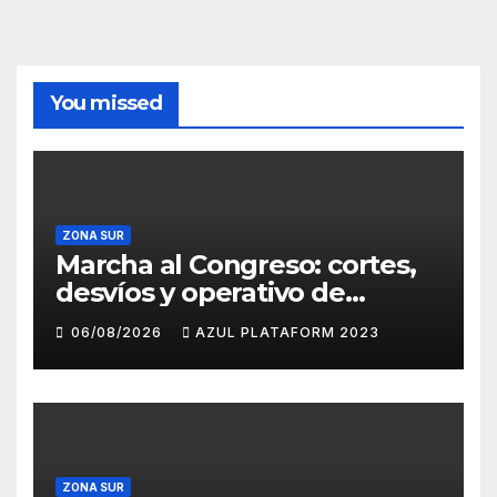
You missed
ZONA SUR
Marcha al Congreso: cortes,
desvíos y operativo de
seguridad por la protesta
06/08/2026
AZUL PLATAFORM 2023
contra la reforma de la Ley
de Tierras
ZONA SUR