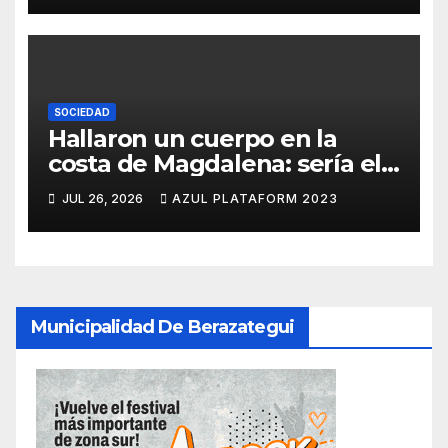
SOCIEDAD
Hallaron un cuerpo en la
costa de Magdalena: sería el
quinto pescador
JUL 26, 2026
AZUL PLATAFORM 2023
desaparecido en Hudson
Municipalidad De Berazategui