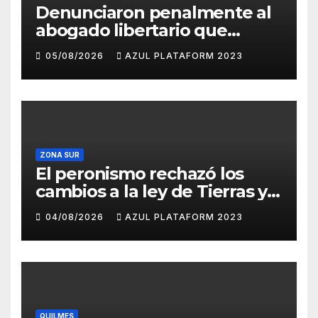
Denunciaron penalmente al
abogado libertario que
propuso tirar napalm sobre
05/08/2026
AZUL PLATAFORM 2023
el Gran Buenos Aires
ZONA SUR
El peronismo rechazó los
cambios a la ley de Tierras y
convocó a movilizarse el
04/08/2026
AZUL PLATAFORM 2023
jueves en contra del
Gobierno
QUILMES