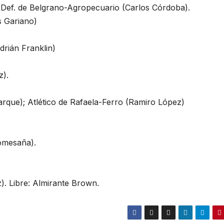
; Def. de Belgrano-Agropecuario (Carlos Córdoba).
s Gariano)
drián Franklin)
z).
arque); Atlético de Rafaela-Ferro (Ramiro López)
Comesaña).
. Libre: Almirante Brown.