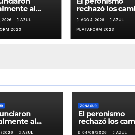
unciaron
El peronismo
lmente al
rechazó los cam
ado libertario
a la ley de Tierra
, 2026
AZUL
AGO 4, 2026
AZUL
propuso tirar
convocó a
lm sobre el
movilizarse el
ORM 2023
PLATAFORM 2023
 Buenos Aires
jueves en contra
Gobierno
UR
ZONA SUR
unciaron
El peronismo
almente al
rechazó los cam
ado libertario
a la ley de Tierr
8/2026
AZUL
04/08/2026
AZUL