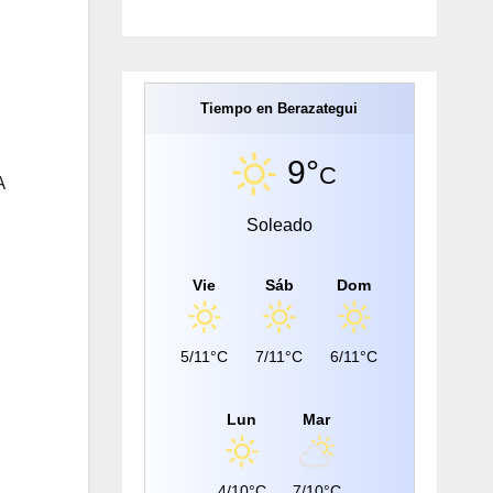
Tiempo en Berazategui
9°
C
A
Soleado
Vie
Sáb
Dom
5/11°C
7/11°C
6/11°C
Lun
Mar
4/10°C
7/10°C