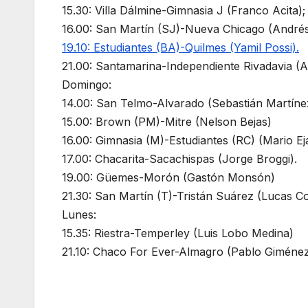
15.30: Villa Dálmine-Gimnasia J (Franco Acita)
16.00: San Martín (SJ)-Nueva Chicago (André
19.10: Estudiantes (BA)-Quilmes (Yamil Possi).
21.00: Santamarina-Independiente Rivadavia (A
Domingo:
14.00: San Telmo-Alvarado (Sebastián Martíne
15.00: Brown (PM)-Mitre (Nelson Bejas)
16.00: Gimnasia (M)-Estudiantes (RC) (Mario Ej
17.00: Chacarita-Sacachispas (Jorge Broggi).
19.00: Güemes-Morón (Gastón Monsón)
21.30: San Martín (T)-Tristán Suárez (Lucas 
Lunes:
15.35: Riestra-Temperley (Luis Lobo Medina)
21.10: Chaco For Ever-Almagro (Pablo Giménez)