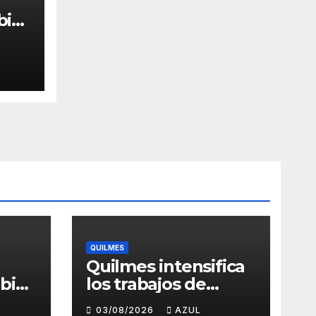
bios
s y
 del
QUILMES
Quilmes intensifica
bios
los trabajos de
as y
bacheo en distintos
03/08/2026
AZUL