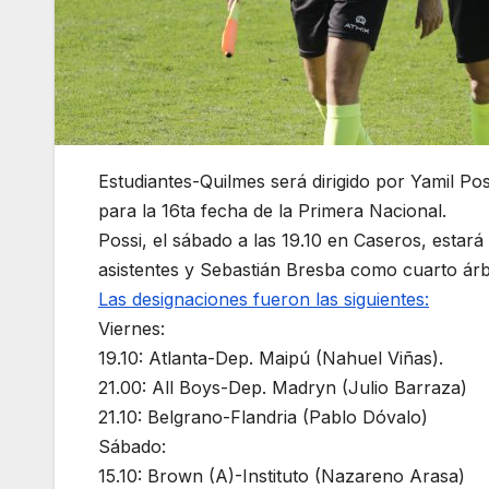
Estudiantes-Quilmes será dirigido por Yamil Po
para la 16ta fecha de la Primera Nacional.
Possi, el sábado a las 19.10 en Caseros, es
asistentes y Sebastián Bresba como cuarto árbi
Las designaciones fueron las siguientes:
Viernes:
19.10: Atlanta-Dep. Maipú (Nahuel Viñas).
21.00: All Boys-Dep. Madryn (Julio Barraza)
21.10: Belgrano-Flandria (Pablo Dóvalo)
Sábado:
15.10: Brown (A)-Instituto (Nazareno Arasa)