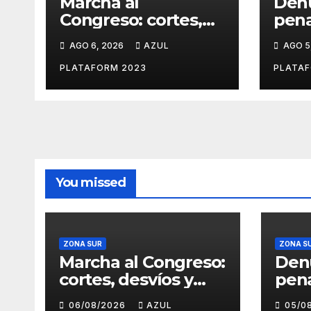
Marcha al
Den
Congreso: cortes,
pena
desvíos y operativo
abog
AGO 6, 2026
AZUL
AGO 5
de seguridad por la
que 
protesta contra la
napa
PLATAFORM 2023
PLATAF
reforma de la Ley
Gran
de Tierras
You missed
ZONA SUR
ZONA S
Marcha al Congreso:
Den
cortes, desvíos y
pen
operativo de
abog
06/08/2026
AZUL
05/0