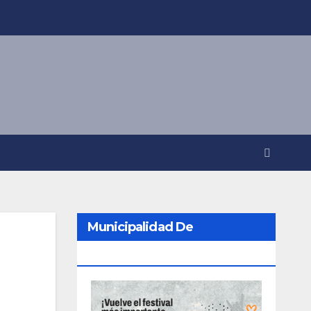
Municipalidad De
Berazategui