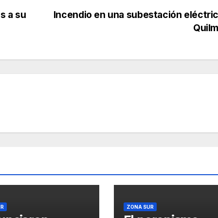
s a su
Incendio en una subestación eléctri
Quil
UR
ZONA SUR